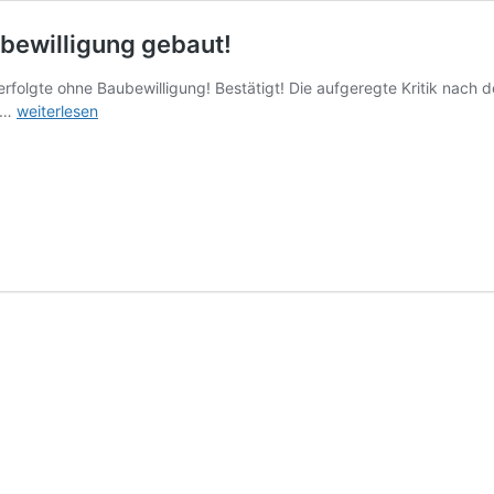
ewilligung gebaut!
erfolgte ohne Baubewilligung! Bestätigt! Die aufgeregte Kritik nach
AMTLICH!
n …
weiterlesen
Donaupark-
Stadion
ohne
Baubewilligung
gebaut!