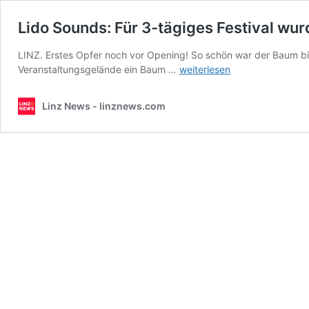
Lido Sounds: Für 3-tägiges Festival wu
LINZ. Erstes Opfer noch vor Opening! So schön war der Baum b
Lido
Veranstaltungsgelände ein Baum …
weiterlesen
Sounds:
Für
Linz News - linznews.com
3-
tägiges
Festival
wurde
30-
jähriger
Baum
geköpft