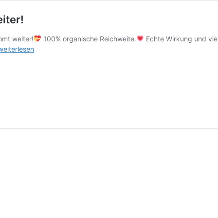
iter!
mt weiter!
100% organische Reichweite.
Echte Wirkung und viel
weiterlesen
Wow
und
Danke:
Instagram
boomt
weiter!