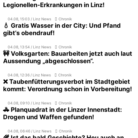
Legionellen-Erkrankungen in Linz!
04.08, 15:03 / Linz News
Chronik
💧 Gratis Wasser in der City: Und Pfand
gibt’s obendrauf!
04.08, 13:54 / Linz News
Chronik
🚧 Volksgarten: Bauarbeiten jetzt auch laut
Aussendung „abgeschlossen“.
04.08, 12:36 / Linz News
Chronik
❌ Taubenfütterungsverbot im Stadtgebiet
kommt: Verordnung schon in Vorbereitung!
04.08, 09:10 / Linz News
Chronik
🚓 Planquadrat in der Linzer Innenstadt:
Drogen und Waffen gefunden!
04.08, 06:46 / Linz News
Chronik
🌾 Ist das bald Geschichte? Heu auch an