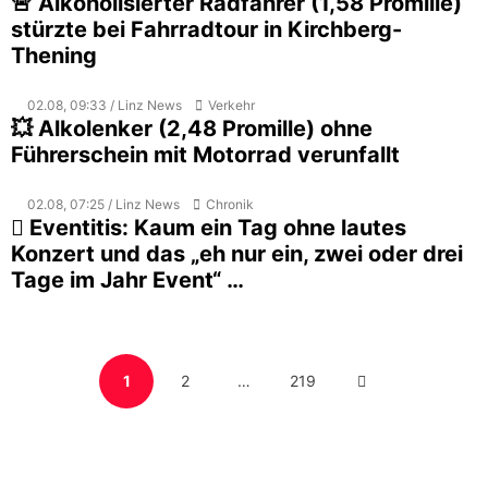
🚨 Alkoholisierter Radfahrer (1,58 Promille)
stürzte bei Fahrradtour in Kirchberg-
Thening
02.08, 09:33 / Linz News
Verkehr
💥 Alkolenker (2,48 Promille) ohne
Führerschein mit Motorrad verunfallt
02.08, 07:25 / Linz News
Chronik
🫪 Eventitis: Kaum ein Tag ohne lautes
Konzert und das „eh nur ein, zwei oder drei
Tage im Jahr Event“ …
Seitennummerierung
PAGE
PAGE
PAGE
NEXT
1
2
…
219
der
Beiträge
PAGE