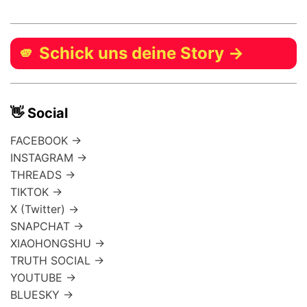
🫵 Schick uns deine Story →
👋 Social
FACEBOOK →
INSTAGRAM →
THREADS →
TIKTOK →
X (Twitter) →
SNAPCHAT →
XIAOHONGSHU →
TRUTH SOCIAL →
YOUTUBE →
BLUESKY →