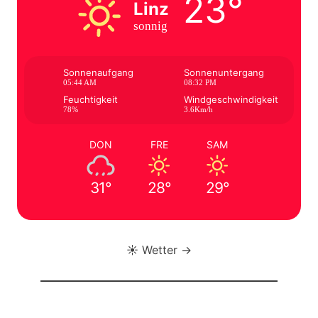
23°
Linz
sonnig
Sonnenaufgang
Sonnenuntergang
05:44 AM
08:32 PM
Feuchtigkeit
Windgeschwindigkeit
78%
3.6Km/h
DON
FRE
SAM
31°
28°
29°
☀️ Wetter →