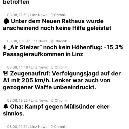
betroffen
03.08, 17:59 / Linz News
Chronik
🏚️ Unter dem Neuen Rathaus wurde
anscheinend noch keine Hilfe geleistet
03.08, 16:09 / Linz News
Chronik
⬇️ „Air Stelzer“ noch kein Höhenflug: -15,3%
Passagieraufkommen in Linz
03.08, 14:46 / Linz News
Chronik
🚨 Zeugenaufruf: Verfolgungsjagd auf der
A1 mit 205 km/h. Lenker war auch von
gezogener Waffe unbeeindruckt.
03.08, 13:23 / Linz News
Chronik
🔔 Oha: Kampf gegen Müllsünder eher
sinnlos.
03.08, 12:59 / Linz News
Chronik