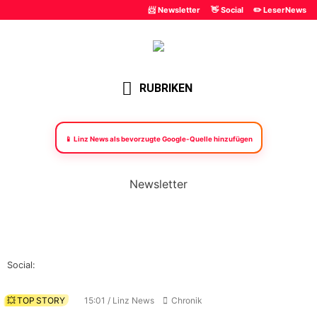
📨 Newsletter
👋 Social
✏️ LeserNews
RUBRIKEN
📱 Linz News als bevorzugte Google-Quelle hinzufügen
Newsletter
Social:
💥 TOP STORY
15:01 / Linz News
Chronik