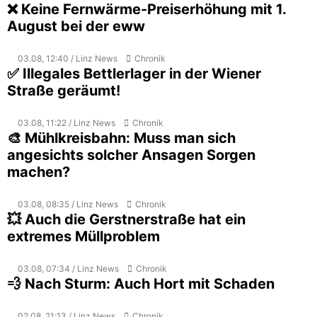
❌ Keine Fernwärme-Preiserhöhung mit 1.
August bei der eww
03.08, 12:40 / Linz News
Chronik
✅ Illegales Bettlerlager in der Wiener
Straße geräumt!
03.08, 11:22 / Linz News
Chronik
🎨 Mühlkreisbahn: Muss man sich
angesichts solcher Ansagen Sorgen
machen?
03.08, 08:35 / Linz News
Chronik
💥 Auch die Gerstnerstraße hat ein
extremes Müllproblem
03.08, 07:34 / Linz News
Chronik
💨 Nach Sturm: Auch Hort mit Schaden
02.08, 21:13 / Linz News
Chronik