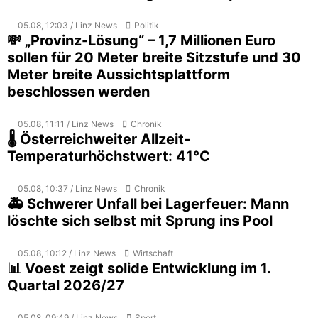
05.08, 12:03 / Linz News
Politik
💸 „Provinz-Lösung“ – 1,7 Millionen Euro
sollen für 20 Meter breite Sitzstufe und 30
Meter breite Aussichtsplattform
beschlossen werden
05.08, 11:11 / Linz News
Chronik
🌡️ Österreichweiter Allzeit-
Temperaturhöchstwert: 41°C
05.08, 10:37 / Linz News
Chronik
🚑 Schwerer Unfall bei Lagerfeuer: Mann
löschte sich selbst mit Sprung ins Pool
05.08, 10:12 / Linz News
Wirtschaft
📊 Voest zeigt solide Entwicklung im 1.
Quartal 2026/27
05.08, 09:49 / Linz News
Sport