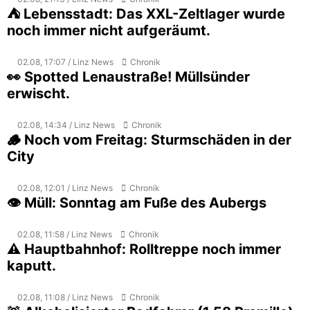
⛺ Lebensstadt: Das XXL-Zeltlager wurde
noch immer nicht aufgeräumt.
02.08, 17:07 / Linz News
Chronik
👀 Spotted Lenaustraße! Müllsünder
erwischt.
02.08, 14:34 / Linz News
Chronik
🪵 Noch vom Freitag: Sturmschäden in der
City
02.08, 12:01 / Linz News
Chronik
👁️ Müll: Sonntag am Fuße des Aubergs
02.08, 11:58 / Linz News
Chronik
⚠️ Hauptbahnhof: Rolltreppe noch immer
kaputt.
02.08, 11:08 / Linz News
Chronik