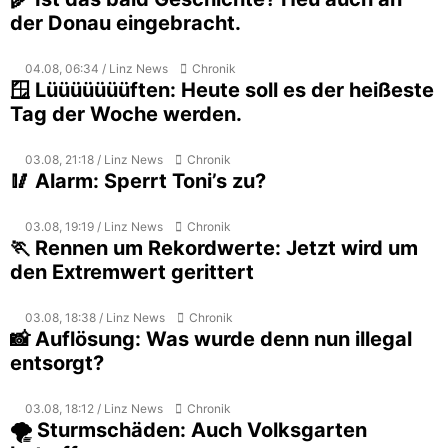
der Donau eingebracht.
04.08, 06:34 / Linz News
Chronik
🪟 Lüüüüüüüften: Heute soll es der heißeste
Tag der Woche werden.
03.08, 21:18 / Linz News
Chronik
🥢 Alarm: Sperrt Toni’s zu?
03.08, 19:19 / Linz News
Chronik
🏃 Rennen um Rekordwerte: Jetzt wird um
den Extremwert gerittert
03.08, 18:38 / Linz News
Chronik
📸 Auflösung: Was wurde denn nun illegal
entsorgt?
03.08, 18:12 / Linz News
Chronik
🌪️ Sturmschäden: Auch Volksgarten