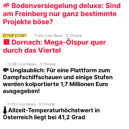
🌱 Bodenversiegelung deluxe: Sind
am Freinberg nur ganz bestimmte
Projekte böse?
💥 TOP STORY
11:24 / Linz News
Chronik
🟥 Dornach: Mega-Ölspur quer
durch das Viertel
13:38 / Linz News
Chronik
💸 Unglaublich: Für eine Plattform zum
Dampfschiffschauen und einige Stufen
werden kolportierte 1,7 Millionen Euro
ausgegeben!
11:10 / Linz News
Chronik
🌡️ Allzeit-Temperaturhöchstwert in
Österreich liegt bei 41,2 Grad