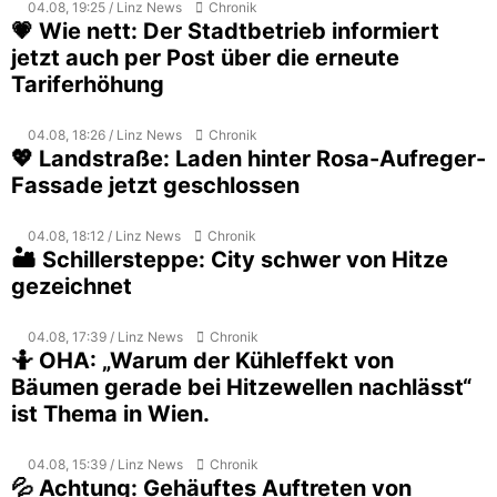
04.08, 19:25 / Linz News
Chronik
💗 Wie nett: Der Stadtbetrieb informiert
jetzt auch per Post über die erneute
Tariferhöhung
04.08, 18:26 / Linz News
Chronik
💖 Landstraße: Laden hinter Rosa-Aufreger-
Fassade jetzt geschlossen
04.08, 18:12 / Linz News
Chronik
🏜️ Schillersteppe: City schwer von Hitze
gezeichnet
04.08, 17:39 / Linz News
Chronik
🤷 OHA: „Warum der Kühleffekt von
Bäumen gerade bei Hitzewellen nachlässt“
ist Thema in Wien.
04.08, 15:39 / Linz News
Chronik
💦 Achtung: Gehäuftes Auftreten von