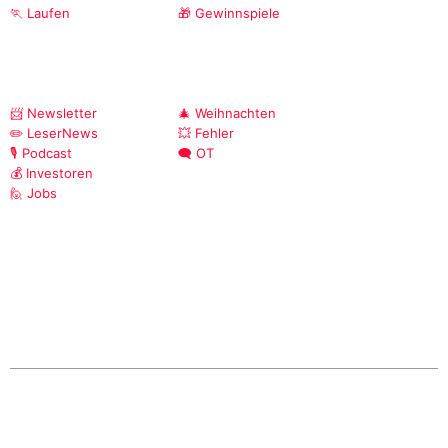
🏃 Laufen
🎁 Gewinnspiele
📨 Newsletter
🎄 Weihnachten
✏️ LeserNews
💥 Fehler
🎙️ Podcast
🗨️ OT
💰 Investoren
🙋 Jobs