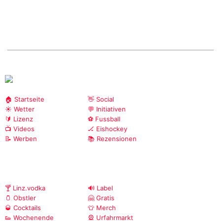
🏠 Startseite
👋 Social
☀️ Wetter
💬 Initiativen
🔰 Lizenz
⚽ Fussball
📺 Videos
🏒 Eishockey
📝 Werben
📚 Rezensionen
🍸 Linz.vodka
🔊 Label
🫙 Obstler
🤗 Gratis
🥃 Cocktails
👕 Merch
👟 Wochenende
🎡 Urfahrmarkt