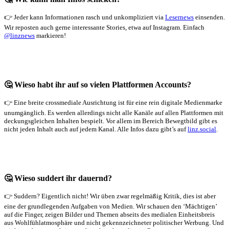
👉 Jeder kann Informationen rasch und unkompliziert via
Lesernews
einsenden.
Wir reposten auch gerne interessante Stories, etwa auf Instagram. Einfach
@linznews
markieren!
🤔 Wieso habt ihr auf so vielen Plattformen Accounts?
👉 Eine breite crossmediale Ausrichtung ist für eine rein digitale Medienmarke
unumgänglich. Es werden allerdings nicht alle Kanäle auf allen Plattformen mit
deckungsgleichen Inhalten bespielt. Vor allem im Bereich Bewegtbild gibt es
nicht jeden Inhalt auch auf jedem Kanal. Alle Infos dazu gibt’s auf
linz.social
.
🤔 Wieso suddert ihr dauernd?
👉 Suddern? Eigentlich nicht! Wir üben zwar regelmäßig Kritik, dies ist aber
eine der grundlegenden Aufgaben von Medien. Wir schauen den ‘Mächtigen’
auf die Finger, zeigen Bilder und Themen abseits des medialen Einheitsbreis
aus Wohlfühlatmosphäre und nicht gekennzeichneter politischer Werbung. Und