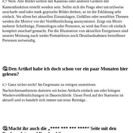
👉 Nein. Alle Bilder sollten mit Kameras oder anderen Geräten mit
Kamerafunktion erstellt worden sein. Sollte sich die Frage aber um teilweise
unscharfe und/oder stark gepixelte Bilder drehen, so ist die Erklärung sehr
einfach. Vor allem bei aktuellen Einsatzlagen, Unfällen oder sensiblen Themen
werden die Motive vor der Veröffentlichung anonymisiert. Zeigt ein Motiv
mehrere Schriftzüge, Firmenlogos oder Personen, so wird das Foto oft einfach
komplett unscharf gemacht. Für die Illustration von aktuellen Ereignissen sind
unserer Meinung nach weder Portraitfotos noch Detailaufnahmen betroffener
Personen notwendig.
🤔 Den Artikel habe ich doch schon vor ein paar Monaten hier
gelesen?
👉 Ganz sicher nicht! Im Gegensatz zu einigen unseriösen
Nachrichtenanbietern datieren wir keine Artikels einfach um oder bringen
Wiederveröffentlichungen in Dauerschleife. Unser Feed auf der Startseite ist
aktuell und es handelt sich immer um neue Beiträge.
🤔 Macht ihr auch die „**** *** *** ****“ Seite mit den