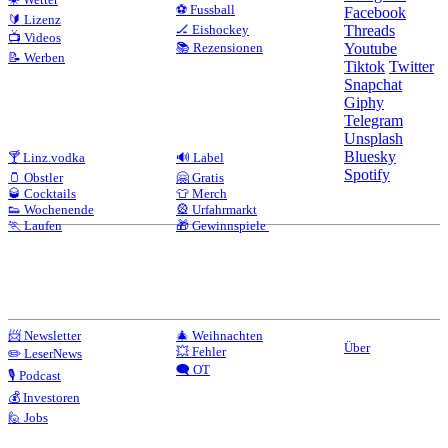
⚽ Fussball
Facebook
🔰 Lizenz
🏒 Eishockey
Threads
📺 Videos
📚 Rezensionen
Youtube
📝 Werben
Tiktok
Twitter
Snapchat
Giphy
Telegram
Unsplash
Bluesky
🍸 Linz.vodka
🔊 Label
Spotify
🫙 Obstler
🤗 Gratis
🥃 Cocktails
👕 Merch
👟 Wochenende
🎡 Urfahrmarkt
🏃 Laufen
🎁 Gewinnspiele
📨 Newsletter
🎄 Weihnachten
Über
💥 Fehler
✏️ LeserNews
🗨️ OT
🎙️ Podcast
💰 Investoren
🙋 Jobs