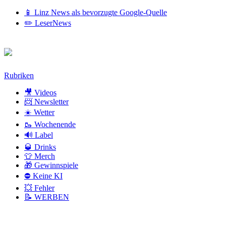
📱 Linz News als bevorzugte Google-Quelle
✏️ LeserNews
Zum
Rubriken
Inhalt
🎥 Videos
📨 Newsletter
☀️ Wetter
🥾 Wochenende
🔊 Label
🥃 Drinks
👕 Merch
🎁 Gewinnspiele
⛔ Keine KI
💥 Fehler
📝 WERBEN