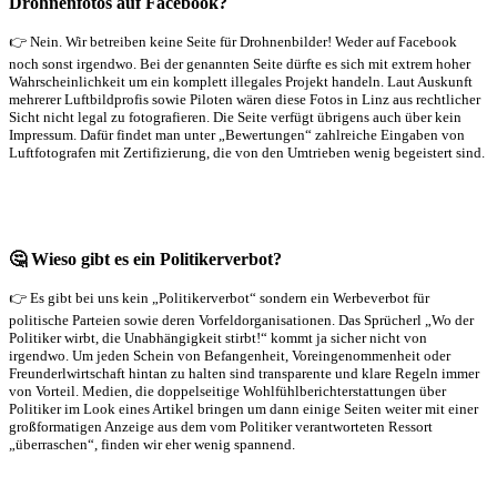
Drohnenfotos auf Facebook?
👉 Nein. Wir betreiben keine Seite für Drohnenbilder! Weder auf Facebook
noch sonst irgendwo. Bei der genannten Seite dürfte es sich mit extrem hoher
Wahrscheinlichkeit um ein komplett illegales Projekt handeln. Laut Auskunft
mehrerer Luftbildprofis sowie Piloten wären diese Fotos in Linz aus rechtlicher
Sicht nicht legal zu fotografieren. Die Seite verfügt übrigens auch über kein
Impressum. Dafür findet man unter „Bewertungen“ zahlreiche Eingaben von
Luftfotografen mit Zertifizierung, die von den Umtrieben wenig begeistert sind.
🤔 Wieso gibt es ein Politikerverbot?
👉 Es gibt bei uns kein „Politikerverbot“ sondern ein Werbeverbot für
politische Parteien sowie deren Vorfeldorganisationen. Das Sprücherl „Wo der
Politiker wirbt, die Unabhängigkeit stirbt!“ kommt ja sicher nicht von
irgendwo. Um jeden Schein von Befangenheit, Voreingenommenheit oder
Freunderlwirtschaft hintan zu halten sind transparente und klare Regeln immer
von Vorteil. Medien, die doppelseitige Wohlfühlberichterstattungen über
Politiker im Look eines Artikel bringen um dann einige Seiten weiter mit einer
großformatigen Anzeige aus dem vom Politiker verantworteten Ressort
„überraschen“, finden wir eher wenig spannend.