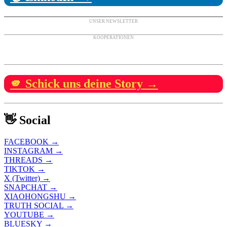
UNSER NEWSLETTER
KOOPERATIONEN
🫵 Schick uns deine Story →
👋 Social
FACEBOOK →
INSTAGRAM →
THREADS →
TIKTOK →
X (Twitter) →
SNAPCHAT →
XIAOHONGSHU →
TRUTH SOCIAL →
YOUTUBE →
BLUESKY →