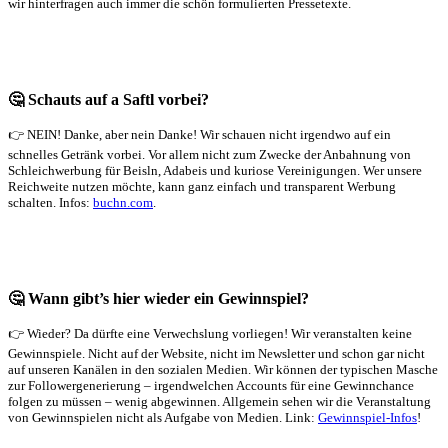
wir hinterfragen auch immer die schön formulierten Pressetexte.
🤔 Schauts auf a Saftl vorbei?
👉 NEIN! Danke, aber nein Danke! Wir schauen nicht irgendwo auf ein
schnelles Getränk vorbei. Vor allem nicht zum Zwecke der Anbahnung von
Schleichwerbung für Beisln, Adabeis und kuriose Vereinigungen. Wer unsere
Reichweite nutzen möchte, kann ganz einfach und transparent Werbung
schalten. Infos:
buchn.com
.
🤔 Wann gibt’s hier wieder ein Gewinnspiel?
👉 Wieder? Da dürfte eine Verwechslung vorliegen! Wir veranstalten keine
Gewinnspiele. Nicht auf der Website, nicht im Newsletter und schon gar nicht
auf unseren Kanälen in den sozialen Medien. Wir können der typischen Masche
zur Followergenerierung – irgendwelchen Accounts für eine Gewinnchance
folgen zu müssen – wenig abgewinnen. Allgemein sehen wir die Veranstaltung
von Gewinnspielen nicht als Aufgabe von Medien. Link:
Gewinnspiel-Infos
!