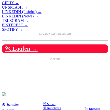
GIPHY →
UNSPLASH →
LINKEDIN (Insights) →
LINKEDIN (News) →
TELEGRAM →
PINTEREST →
SPOTIFY →
LINZ NEWS AUF INSTAGRAM
🏃 Laufen →
SNAPDOX
👋 Social
🏠 Startseite
💬 Initiativen
Instagram
☀️ Wetter