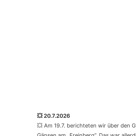
💥 20.7.2026
💥 Am 19.7. berichteten wir über den G
Gänsen am „Freinberg“. Das war allerdi