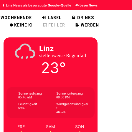
📱 Linz News als bevorzugte Google-Quelle
✏️ LeserNews
 WOCHENENDE
🔊 LABEL
🥃 DRINKS
⛔ KEINE KI
💥 FEHLER
📝 WERBEN
Linz
stellenweise Regenfall
23°
Sonnenaufgang
Sonnenuntergang
05:46 AM
08:30 PM
Feuchtigkeit
Windgeschwindigkei
69%
t
4Km/h
FRE
SAM
SON