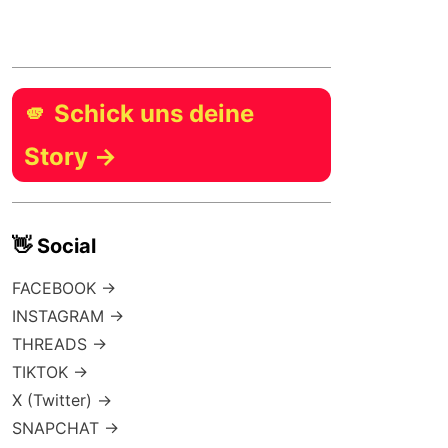
🫵 Schick uns deine
Story →
👋 Social
FACEBOOK →
INSTAGRAM →
THREADS →
TIKTOK →
X (Twitter) →
SNAPCHAT →