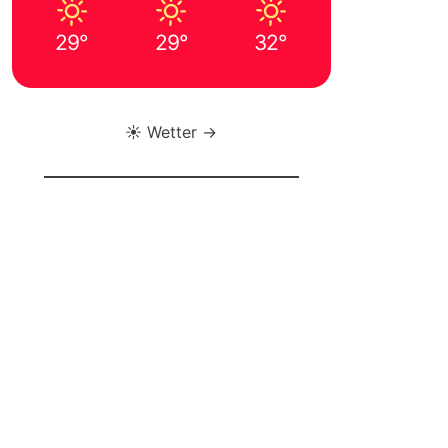
29°
29°
32°
☀️ Wetter →