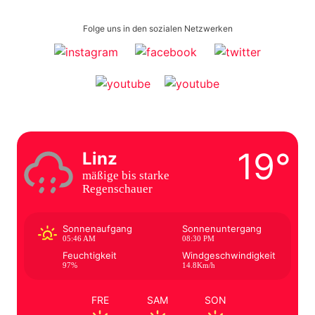
Folge uns in den sozialen Netzwerken
19°
Linz
mäßige bis starke
Regenschauer
Sonnenaufgang
Sonnenuntergang
05:46 AM
08:30 PM
Feuchtigkeit
Windgeschwindigkeit
97%
14.8Km/h
FRE
SAM
SON