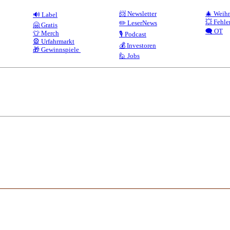
📨 Newsletter
🎄 Weih
🔊 Label
💥 Fehle
✏️ LeserNews
🤗 Gratis
🗨️ OT
👕 Merch
🎙️ Podcast
🎡 Urfahrmarkt
💰 Investoren
🎁 Gewinnspiele
🙋 Jobs