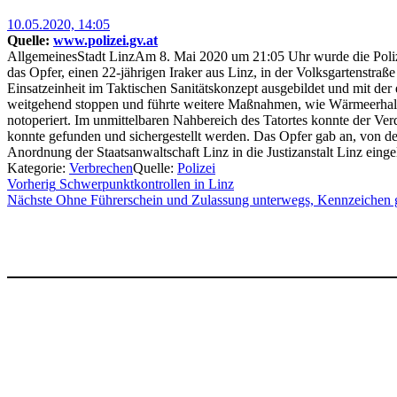
Posted
10.05.2020, 14:05
on
Quelle:
www.polizei.gv.at
AllgemeinesStadt LinzAm 8. Mai 2020 um 21:05 Uhr wurde die Polizei
das Opfer, einen 22-jährigen Iraker aus Linz, in der Volksgartenstraße
Einsatzeinheit im Taktischen Sanitätskonzept ausgebildet und mit der
weitgehend stoppen und führte weitere Maßnahmen, wie Wärmeerhalt, s
notoperiert. Im unmittelbaren Nahbereich des Tatortes konnte der Ve
konnte gefunden und sichergestellt werden. Das Opfer gab an, von dem
Anordnung der Staatsanwaltschaft Linz in die Justizanstalt Linz eingel
Kategorie:
Verbrechen
Quelle:
Polizei
Beitragsnavigation
Vorherig
Schwerpunktkontrollen in Linz
Nächste
Ohne Führerschein und Zulassung unterwegs, Kennzeichen 