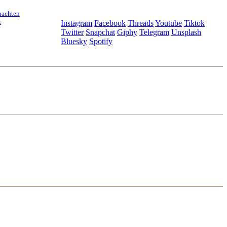
nachten
r
Instagram
Facebook
Threads
Youtube
Tiktok
Twitter
Snapchat
Giphy
Telegram
Unsplash
Bluesky
Spotify