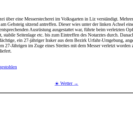
 über eine Messerstecherei im Volksgarten in Liz verständigt. Mehre
 am Gehsteig sitzend antreffen. Dieser wies unter der linken Achsel eine
 entsprechenden Ausrüstung ausgestattet war, führte beim verletzten Op
tabile Seitenlage etc. bis zum Eintreffen des Notarztes durch. Danach
rdächtige, ein 27-jähriger Iraker aus dem Bezirk Urfahr-Umgebung, an
 27-Jährigen im Zuge eines Streites mit dem Messer verletzt worden zu 
iefert.
gestohlen
☀️ Wetter →