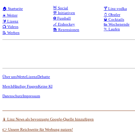
👋 Social
🏠 Startseite
🍸 Linz.vodka
💬 Initiativen
🫙 Obstler
☀️ Wetter
⚽ Fussball
🥃 Cocktails
🔰 Lizenz
🏒 Eishockey
👟 Wochenende
📺 Videos
🏃 Laufen
📚 Rezensionen
📝 Werben
Über uns
Werte
Lizenz
Debatte
Merch
Häufige Fragen
Keine KI
Datenschutz
Impressum
📱 Linz News als bevorzugte Google-Quelle hinzufügen
👉 Unsere Reichweite für Werbung nutzen!