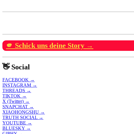
🫵 Schick uns deine Story →
👋 Social
FACEBOOK →
INSTAGRAM →
THREADS →
TIKTOK →
X (Twitter) →
SNAPCHAT →
XIAOHONGSHU →
TRUTH SOCIAL →
YOUTUBE →
BLUESKY →
GIPHY →