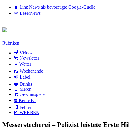
📱 Linz News als bevorzugte Google-Quelle
✏️ LeserNews
Zum
Rubriken
Inhalt
🎥 Videos
📨 Newsletter
☀️ Wetter
🥾 Wochenende
🔊 Label
🥃 Drinks
👕 Merch
🎁 Gewinnspiele
⛔ Keine KI
💥 Fehler
📝 WERBEN
Messerstecherei – Polizist leistete Erste Hi