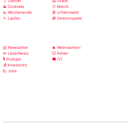
🫙 Obstler
🤗 Gratis
🥃 Cocktails
👕 Merch
👟 Wochenende
🎡 Urfahrmarkt
🏃 Laufen
🎁 Gewinnspiele
📨 Newsletter
🎄 Weihnachten
✏️ LeserNews
💥 Fehler
🎙️ Podcast
🗨️ OT
💰 Investoren
🙋 Jobs