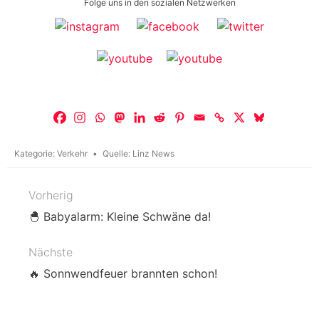
Folge uns in den sozialen Netzwerken
Kategorie:
Verkehr
Quelle:
Linz News
Vorherig
Beitragsnavigation
🐣 Babyalarm: Kleine Schwäne da!
Nächste
🔥 Sonnwendfeuer brannten schon!