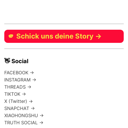
🫵 Schick uns deine Story →
👋 Social
FACEBOOK →
INSTAGRAM →
THREADS →
TIKTOK →
X (Twitter) →
SNAPCHAT →
XIAOHONGSHU →
TRUTH SOCIAL →