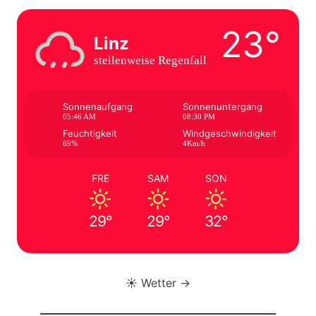
23°
Linz
stellenweise Regenfall
Sonnenaufgang
Sonnenuntergang
05:46 AM
08:30 PM
Feuchtigkeit
Windgeschwindigkeit
69%
4Km/h
FRE
SAM
SON
29°
29°
32°
☀️ Wetter →