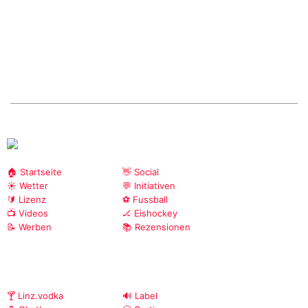
🏠 Startseite
👋 Social
☀️ Wetter
💬 Initiativen
🔰 Lizenz
⚽ Fussball
📺 Videos
🏒 Eishockey
📝 Werben
📚 Rezensionen
🍸 Linz.vodka
🔊 Label