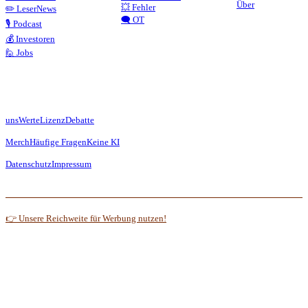
Über
💥 Fehler
✏️ LeserNews
🗨️ OT
🎙️ Podcast
💰 Investoren
🙋 Jobs
uns
Werte
Lizenz
Debatte
Merch
Häufige Fragen
Keine KI
Datenschutz
Impressum
👉 Unsere Reichweite für Werbung nutzen!