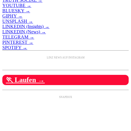
TRUTH SOCIAL →
YOUTUBE →
BLUESKY →
GIPHY →
UNSPLASH →
LINKEDIN (Insights) →
LINKEDIN (News) →
TELEGRAM →
PINTEREST →
SPOTIFY →
LINZ NEWS AUF INSTAGRAM
🏃 Laufen →
SNAPDOX