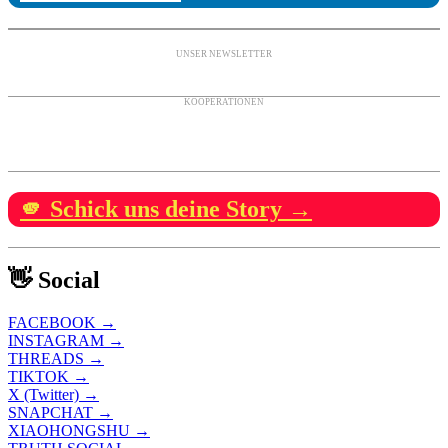
UNSER NEWSLETTER
KOOPERATIONEN
🫵 Schick uns deine Story →
👋 Social
FACEBOOK →
INSTAGRAM →
THREADS →
TIKTOK →
X (Twitter) →
SNAPCHAT →
XIAOHONGSHU →