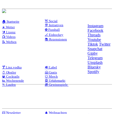
👋 Social
🏠 Startseite
💬 Initiativen
Instagram
☀️ Wetter
⚽ Fussball
Facebook
🔰 Lizenz
🏒 Eishockey
Threads
📺 Videos
📚 Rezensionen
Youtube
📝 Werben
Tiktok
Twitter
Snapchat
Giphy
Telegram
Unsplash
Bluesky
🍸 Linz.vodka
🔊 Label
Spotify
🫙 Obstler
🤗 Gratis
🥃 Cocktails
👕 Merch
👟 Wochenende
🎡 Urfahrmarkt
🏃 Laufen
🎁 Gewinnspiele
📨 Newsletter
🎄 Weihnachten