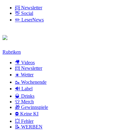
📨 Newsletter
👋 Social
✏️ LeserNews
Zum
Rubriken
Inhalt
🎥 Videos
📨 Newsletter
☀️ Wetter
🥾 Wochenende
🔊 Label
🥃 Drinks
👕 Merch
🎁 Gewinnspiele
⛔ Keine KI
💥 Fehler
📝 WERBEN