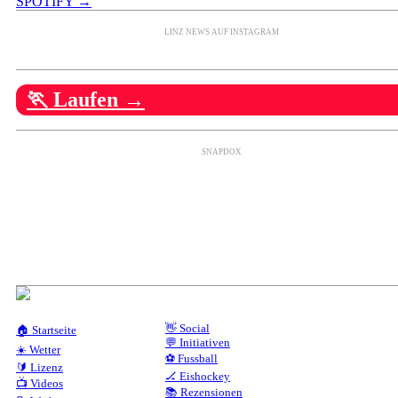
SPOTIFY →
LINZ NEWS AUF INSTAGRAM
🏃 Laufen →
SNAPDOX
👋 Social
🏠 Startseite
💬 Initiativen
☀️ Wetter
⚽ Fussball
🔰 Lizenz
🏒 Eishockey
📺 Videos
📚 Rezensionen