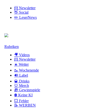
📨 Newsletter
👋 Social
✏️ LeserNews
Zum
Rubriken
Inhalt
🎥 Videos
📨 Newsletter
☀️ Wetter
🥾 Wochenende
🔊 Label
🥃 Drinks
👕 Merch
🎁 Gewinnspiele
⛔ Keine KI
💥 Fehler
📝 WERBEN