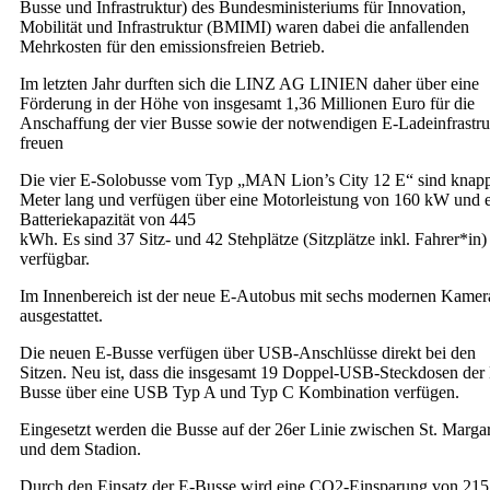
Busse und Infrastruktur) des Bundesministeriums für Innovation,
Mobilität und Infrastruktur (BMIMI) waren dabei die anfallenden
Mehrkosten für den emissionsfreien Betrieb.
Im letzten Jahr durften sich die LINZ AG LINIEN daher über eine
Förderung in der Höhe von insgesamt 1,36 Millionen Euro für die
Anschaffung der vier Busse sowie der notwendigen E-Ladeinfrastru
freuen
Die vier E-Solobusse vom Typ „MAN Lion’s City 12 E“ sind knap
Meter lang und verfügen über eine Motorleistung von 160 kW und 
Batteriekapazität von 445
kWh. Es sind 37 Sitz- und 42 Stehplätze (Sitzplätze inkl. Fahrer*in)
verfügbar.
Im Innenbereich ist der neue E-Autobus mit sechs modernen Kamer
ausgestattet.
Die neuen E-Busse verfügen über USB-Anschlüsse direkt bei den
Sitzen. Neu ist, dass die insgesamt 19 Doppel-USB-Steckdosen der
Busse über eine USB Typ A und Typ C Kombination verfügen.
Eingesetzt werden die Busse auf der 26er Linie zwischen St. Marga
und dem Stadion.
Durch den Einsatz der E-Busse wird eine CO2-Einsparung von 215