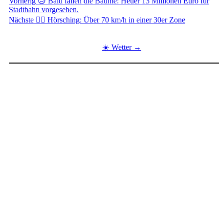
Beitragsnavigation
Vorherig
😥 Bald fallen die Bäume: Heuer 13 Millionen Euro für
Stadtbahn vorgesehen.
Nächste
👮‍♂️ Hörsching: Über 70 km/h in einer 30er Zone
☀️ Wetter →