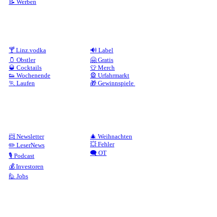
📝 Werben
🍸 Linz.vodka
🔊 Label
🫙 Obstler
🤗 Gratis
🥃 Cocktails
👕 Merch
👟 Wochenende
🎡 Urfahrmarkt
🏃 Laufen
🎁 Gewinnspiele
📨 Newsletter
🎄 Weihnachten
💥 Fehler
✏️ LeserNews
🗨️ OT
🎙️ Podcast
💰 Investoren
🙋 Jobs