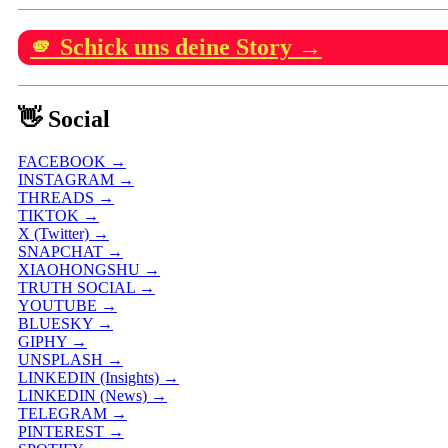
🫵 Schick uns deine Story →
👋 Social
FACEBOOK →
INSTAGRAM →
THREADS →
TIKTOK →
X (Twitter) →
SNAPCHAT →
XIAOHONGSHU →
TRUTH SOCIAL →
YOUTUBE →
BLUESKY →
GIPHY →
UNSPLASH →
LINKEDIN (Insights) →
LINKEDIN (News) →
TELEGRAM →
PINTEREST →