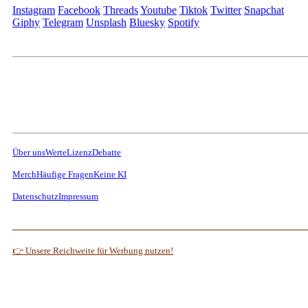
Instagram
Facebook
Threads
Youtube
Tiktok
Twitter
Snapchat
Giphy
Telegram
Unsplash
Bluesky
Spotify
Über uns
Werte
Lizenz
Debatte
Merch
Häufige Fragen
Keine KI
Datenschutz
Impressum
👉 Unsere Reichweite für Werbung nutzen!