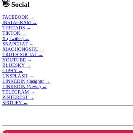
👋 Social
FACEBOOK →
INSTAGRAM →
THREADS →
TIKTOK →
X (Twitter) →
SNAPCHAT →
XIAOHONGSHU →
TRUTH SOCIAL →
YOUTUBE →
BLUESKY →
GIPHY →
UNSPLASH →
LINKEDIN (Insights) →
LINKEDIN (News) →
TELEGRAM →
PINTEREST →
SPOTIFY →