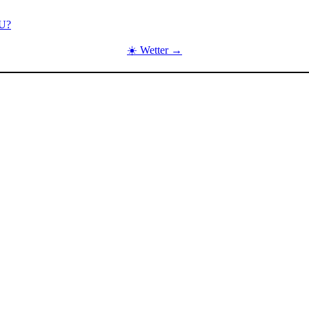
EU?
☀️ Wetter →