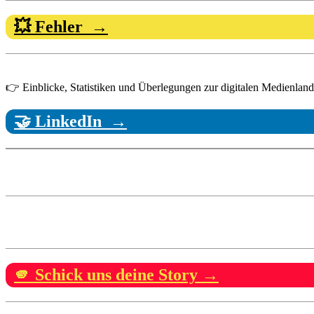
💥 Fehler →
👉 Einblicke, Statistiken und Überlegungen zur digitalen Medienlandsc
🤝 LinkedIn →
🫵 Schick uns deine Story →