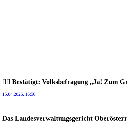
🧑‍⚖️ Bestätigt: Volksbefragung „Ja! Zum G
Posted
15.04.2026, 16:50
on
Das Landesverwaltungsgericht Oberösterrei