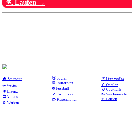
🏃 Laufen →
👋 Social
🏠 Startseite
🍸 Linz.vodka
💬 Initiativen
🫙 Obstler
☀️ Wetter
⚽ Fussball
🥃 Cocktails
🔰 Lizenz
🏒 Eishockey
👟 Wochenende
📺 Videos
🏃 Laufen
📚 Rezensionen
📝 Werben