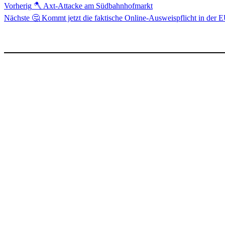
Beitragsnavigation
Vorherig
🪓 Axt-Attacke am Südbahnhofmarkt
Nächste
🤔 Kommt jetzt die faktische Online-Ausweispflicht in der 