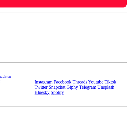
nachten
r
Instagram
Facebook
Threads
Youtube
Tiktok
Twitter
Snapchat
Giphy
Telegram
Unsplash
Bluesky
Spotify