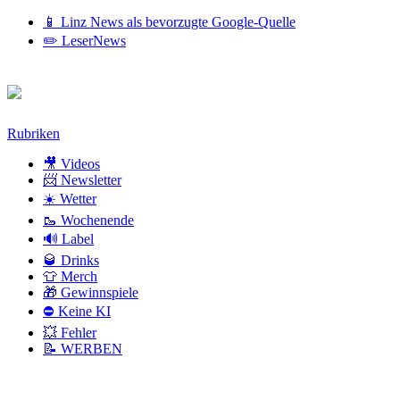
📱 Linz News als bevorzugte Google-Quelle
✏️ LeserNews
Zum
Rubriken
Inhalt
🎥 Videos
📨 Newsletter
☀️ Wetter
🥾 Wochenende
🔊 Label
🥃 Drinks
👕 Merch
🎁 Gewinnspiele
⛔ Keine KI
💥 Fehler
📝 WERBEN