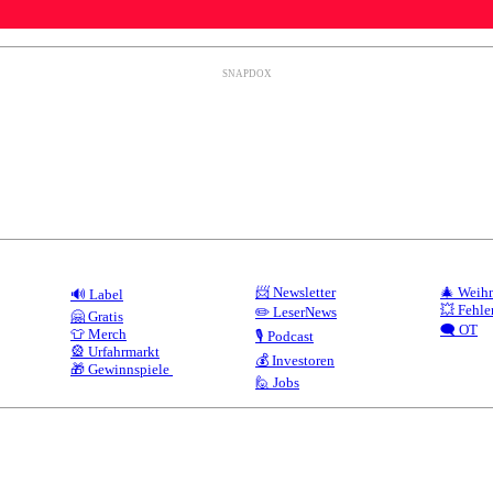
SNAPDOX
📨 Newsletter
🎄 Weih
🔊 Label
💥 Fehle
✏️ LeserNews
🤗 Gratis
🗨️ OT
👕 Merch
🎙️ Podcast
🎡 Urfahrmarkt
💰 Investoren
🎁 Gewinnspiele
🙋 Jobs