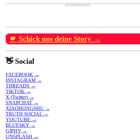
KOOPERATIONEN
🫵 Schick uns deine Story →
👋 Social
FACEBOOK →
INSTAGRAM →
THREADS →
TIKTOK →
X (Twitter) →
SNAPCHAT →
XIAOHONGSHU →
TRUTH SOCIAL →
YOUTUBE →
BLUESKY →
GIPHY →
UNSPLASH →