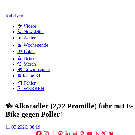
Zum
Rubriken
Inhalt
🎥 Videos
📨 Newsletter
☀️ Wetter
🥾 Wochenende
🔊 Label
🥃 Drinks
👕 Merch
🎁 Gewinnspiele
⛔ Keine KI
💥 Fehler
📝 WERBEN
🍻 Alkoradler (2,72 Promille) fuhr mit E-
Bike gegen Poller!
Posted
11.05.2026, 08:19
on