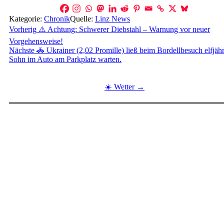
Kategorie:
Chronik
Quelle:
Linz News
Beitragsnavigation
Vorherig
⚠️ Achtung: Schwerer Diebstahl – Warnung vor neuer
Vorgehensweise!
Nächste
🚓 Ukrainer (2,02 Promille) ließ beim Bordellbesuch elfjäh
Sohn im Auto am Parkplatz warten.
☀️ Wetter →