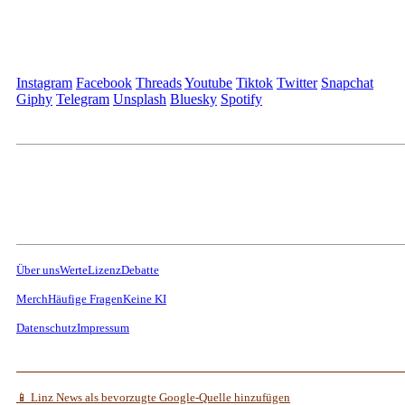
Instagram
Facebook
Threads
Youtube
Tiktok
Twitter
Snapchat
Giphy
Telegram
Unsplash
Bluesky
Spotify
Über uns
Werte
Lizenz
Debatte
Merch
Häufige Fragen
Keine KI
Datenschutz
Impressum
📱 Linz News als bevorzugte Google-Quelle hinzufügen