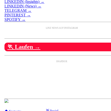
LINKEDIN (Insights) →
LINKEDIN (News) →
TELEGRAM →
PINTEREST →
SPOTIFY →
LINZ NEWS AUF INSTAGRAM
🏃 Laufen →
SNAPDOX
👋 Social