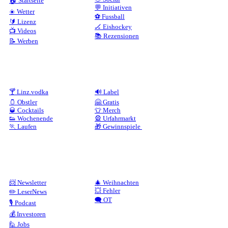
🏠 Startseite
💬 Initiativen
☀️ Wetter
⚽ Fussball
🔰 Lizenz
🏒 Eishockey
📺 Videos
📚 Rezensionen
📝 Werben
🍸 Linz.vodka
🔊 Label
🫙 Obstler
🤗 Gratis
🥃 Cocktails
👕 Merch
👟 Wochenende
🎡 Urfahrmarkt
🏃 Laufen
🎁 Gewinnspiele
📨 Newsletter
🎄 Weihnachten
💥 Fehler
✏️ LeserNews
🗨️ OT
🎙️ Podcast
💰 Investoren
🙋 Jobs