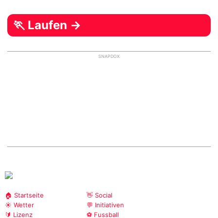
🏃 Laufen →
SNAPDOX
🏠 Startseite
👋 Social
☀️ Wetter
💬 Initiativen
🔰 Lizenz
⚽ Fussball