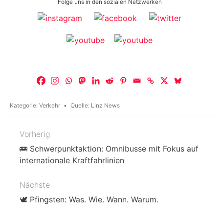
Folge uns in den sozialen Netzwerken
Kategorie:
Verkehr
Quelle:
Linz News
Vorherig
Beitragsnavigation
🚌 Schwerpunktaktion: Omnibusse mit Fokus auf
internationale Kraftfahrlinien
Nächste
🕊️ Pfingsten: Was. Wie. Wann. Warum.