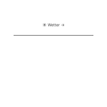
☀️ Wetter →