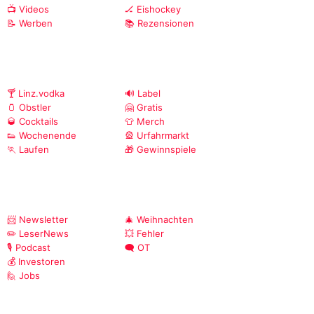
📺 Videos
🏒 Eishockey
📝 Werben
📚 Rezensionen
🍸 Linz.vodka
🔊 Label
🫙 Obstler
🤗 Gratis
🥃 Cocktails
👕 Merch
👟 Wochenende
🎡 Urfahrmarkt
🏃 Laufen
🎁 Gewinnspiele
📨 Newsletter
🎄 Weihnachten
✏️ LeserNews
💥 Fehler
🎙️ Podcast
🗨️ OT
💰 Investoren
🙋 Jobs