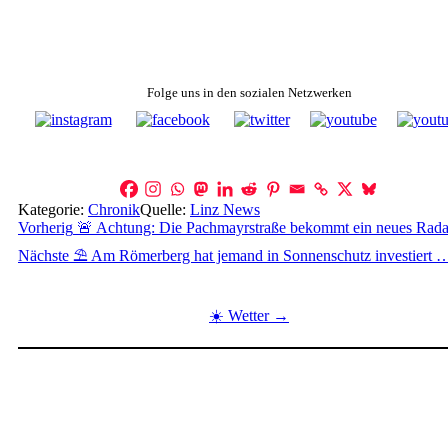
Folge uns in den sozialen Netzwerken
Kategorie:
Chronik
Quelle:
Linz News
Beitragsnavigation
Vorherig
🚨 Achtung: Die Pachmayrstraße bekommt ein neues Rada
Nächste
⛱️ Am Römerberg hat jemand in Sonnenschutz investiert 
☀️ Wetter →