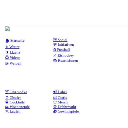
👋 Social
🏠 Startseite
💬 Initiativen
☀️ Wetter
⚽ Fussball
🔰 Lizenz
🏒 Eishockey
📺 Videos
📚 Rezensionen
📝 Werben
🍸 Linz.vodka
🔊 Label
🫙 Obstler
🤗 Gratis
🥃 Cocktails
👕 Merch
👟 Wochenende
🎡 Urfahrmarkt
🏃 Laufen
🎁 Gewinnspiele