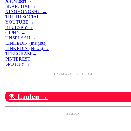
X (Twitter) →
SNAPCHAT →
XIAOHONGSHU →
TRUTH SOCIAL →
YOUTUBE →
BLUESKY →
GIPHY →
UNSPLASH →
LINKEDIN (Insights) →
LINKEDIN (News) →
TELEGRAM →
PINTEREST →
SPOTIFY →
LINZ NEWS AUF INSTAGRAM
🏃 Laufen →
SNAPDOX