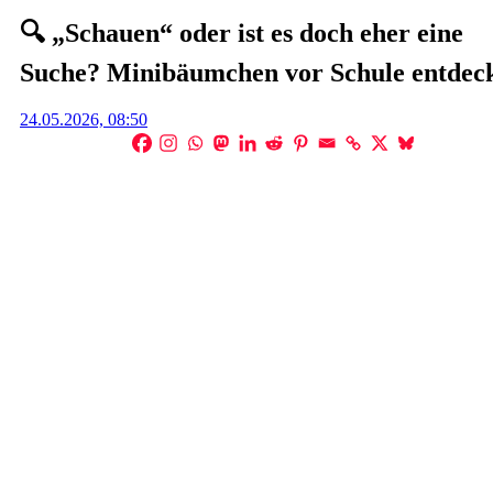
🔍 „Schauen“ oder ist es doch eher eine
Suche? Minibäumchen vor Schule entdeck
Posted
24.05.2026, 08:50
on