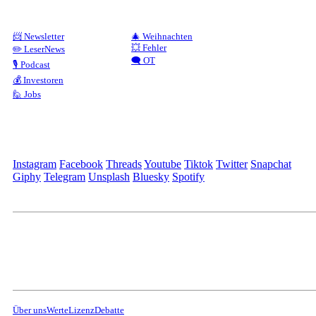
📨 Newsletter
🎄 Weihnachten
💥 Fehler
✏️ LeserNews
🗨️ OT
🎙️ Podcast
💰 Investoren
🙋 Jobs
Instagram
Facebook
Threads
Youtube
Tiktok
Twitter
Snapchat
Giphy
Telegram
Unsplash
Bluesky
Spotify
Über uns
Werte
Lizenz
Debatte