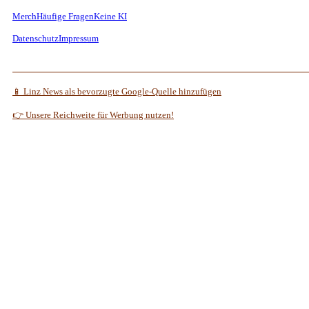
Merch
Häufige Fragen
Keine KI
Datenschutz
Impressum
📱 Linz News als bevorzugte Google-Quelle hinzufügen
👉 Unsere Reichweite für Werbung nutzen!