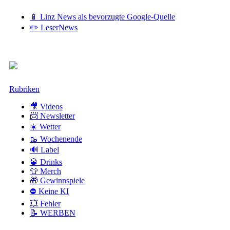
📱 Linz News als bevorzugte Google-Quelle
✏️ LeserNews
Zum
Rubriken
Inhalt
🎥 Videos
📨 Newsletter
☀️ Wetter
🥾 Wochenende
🔊 Label
🥃 Drinks
👕 Merch
🎁 Gewinnspiele
⛔ Keine KI
💥 Fehler
📝 WERBEN