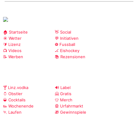
🏠 Startseite
👋 Social
☀️ Wetter
💬 Initiativen
🔰 Lizenz
⚽ Fussball
📺 Videos
🏒 Eishockey
📝 Werben
📚 Rezensionen
🍸 Linz.vodka
🔊 Label
🫙 Obstler
🤗 Gratis
🥃 Cocktails
👕 Merch
👟 Wochenende
🎡 Urfahrmarkt
🏃 Laufen
🎁 Gewinnspiele