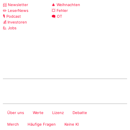
📨 Newsletter
🎄 Weihnachten
✏️ LeserNews
💥 Fehler
🎙️ Podcast
🗨️ OT
💰 Investoren
🙋 Jobs
Über uns
Werte
Lizenz
Debatte
Merch
Häufige Fragen
Keine KI