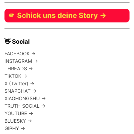
🫵 Schick uns deine Story →
👋 Social
FACEBOOK →
INSTAGRAM →
THREADS →
TIKTOK →
X (Twitter) →
SNAPCHAT →
XIAOHONGSHU →
TRUTH SOCIAL →
YOUTUBE →
BLUESKY →
GIPHY →