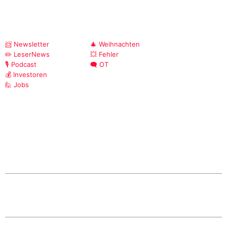
📨 Newsletter
🎄 Weihnachten
✏️ LeserNews
💥 Fehler
🎙️ Podcast
🗨️ OT
💰 Investoren
🙋 Jobs