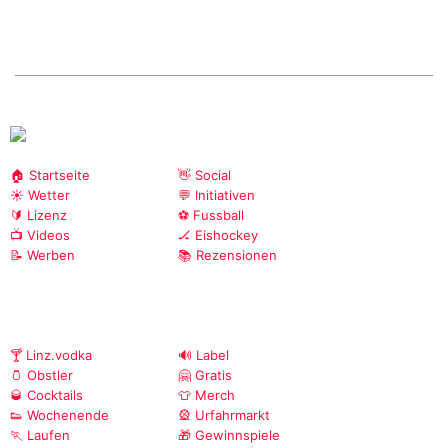
🏠 Startseite
👋 Social
☀️ Wetter
💬 Initiativen
🔰 Lizenz
⚽ Fussball
📺 Videos
🏒 Eishockey
📝 Werben
📚 Rezensionen
🍸 Linz.vodka
🔊 Label
🫙 Obstler
🤗 Gratis
🥃 Cocktails
👕 Merch
👟 Wochenende
🎡 Urfahrmarkt
🏃 Laufen
🎁 Gewinnspiele