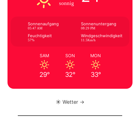
sonnig
Sonnenaufgang
Sonnenuntergang
05:47 AM
08:29 PM
Feuchtigkeit
Windgeschwindigkeit
57%
11.5Km/h
SAM
SON
MON
29°
32°
33°
☀️ Wetter →