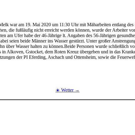
 Melk war am 19. Mai 2020 um 11:30 Uhr mit Mäharbeiten entlang des 
ichen, die fußläufig nicht erreicht werden können, wurde der Arbeiter
ten am Ufer habe der 46-Jährige lt. Angaben des 56-Jährigen gesundhe
abei seien beide Männer ins Wasser gestürzt. Unter großer Anstrengung
ihn über Wasser halten zu können.Beide Personen wurde schließlich v
in Alkoven, Gstocket, dem Roten Kreuz übergeben und in das Kranken
esatzungen der PI Eferding, Aschach und Ottensheim, sowie die Feuerw
☀️ Wetter →