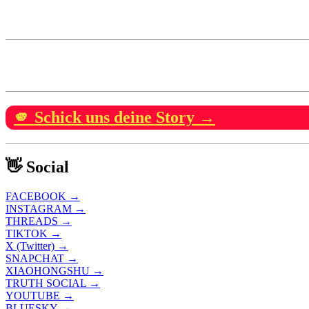
🫵 Schick uns deine Story →
👋 Social
FACEBOOK →
INSTAGRAM →
THREADS →
TIKTOK →
X (Twitter) →
SNAPCHAT →
XIAOHONGSHU →
TRUTH SOCIAL →
YOUTUBE →
BLUESKY →