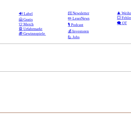
📨 Newsletter
🎄 Weih
🔊 Label
💥 Fehle
✏️ LeserNews
🤗 Gratis
🗨️ OT
👕 Merch
🎙️ Podcast
🎡 Urfahrmarkt
💰 Investoren
🎁 Gewinnspiele
🙋 Jobs