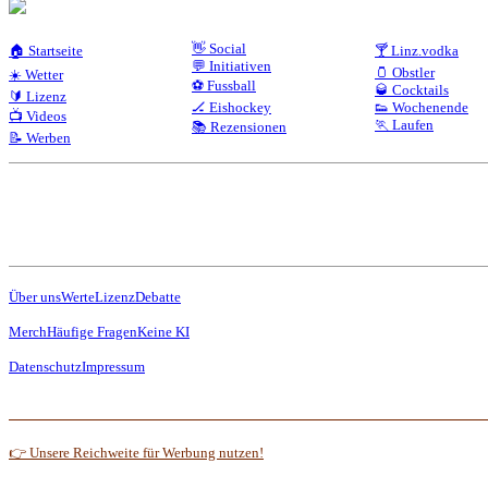
👋 Social
🏠 Startseite
🍸 Linz.vodka
💬 Initiativen
🫙 Obstler
☀️ Wetter
⚽ Fussball
🥃 Cocktails
🔰 Lizenz
🏒 Eishockey
👟 Wochenende
📺 Videos
🏃 Laufen
📚 Rezensionen
📝 Werben
Über uns
Werte
Lizenz
Debatte
Merch
Häufige Fragen
Keine KI
Datenschutz
Impressum
👉 Unsere Reichweite für Werbung nutzen!