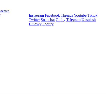
nachten
r
Instagram
Facebook
Threads
Youtube
Tiktok
Twitter
Snapchat
Giphy
Telegram
Unsplash
Bluesky
Spotify