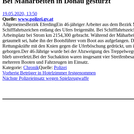
Bei Mäharbeiten in Donau gestürzt
Posted
19.05.2020, 13:50
on
Quelle:
www.polizei.gv.at
AllgemeinesBezirk EferdingEin 46-jähriger Arbeiter aus dem Bezirk
Schifffahrtszeichen entlang des Ufers freigemäht. Bei Schifffahrtsze
Arbeitsplatz bei Strom km 2154,300 gebracht. Während der Mäharbei
getaumelt sei, habe ihn der Bootsführer vom Boot aus aufgefangen. D
Rettungskräfte mit den Knien gegen die Uferböschung gedrückt, um 
geborgen.Der 46-Jährige wurde bei der Abzweigung des Treppelwegs 
blieb unverletzt.Bei der Suchaktion waren insgesamt vier Streifenb
mehreren Booten und Fahrzeugen im Einsatz.
Kategorie:
Chronik
Quelle:
Polizei
Beitragsnavigation
Vorherig
Betrüger in Hotelzimmer festgenommen
Nächste
Polizeieinsatz wegen Spielzeugwaffe