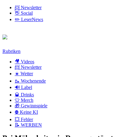
📨 Newsletter
👋 Social
✏️ LeserNews
Zum
Rubriken
Inhalt
🎥 Videos
📨 Newsletter
☀️ Wetter
🥾 Wochenende
🔊 Label
🥃 Drinks
👕 Merch
🎁 Gewinnspiele
⛔ Keine KI
💥 Fehler
📝 WERBEN