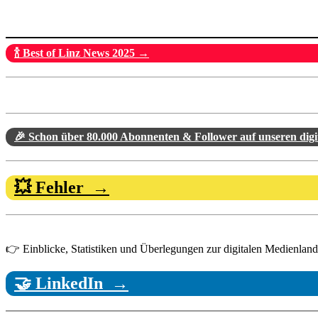
🍾 Best of Linz News 2025 →
🎉 Schon über 80.000 Abonnenten & Follower auf unseren dig
💥 Fehler →
👉 Einblicke, Statistiken und Überlegungen zur digitalen Medienlandsc
🤝 LinkedIn →