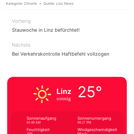
Kategorie:
Chronik
Quelle:
Linz News
Vorherig
Beitragsnavigation
Stauwoche in Linz befürchtet!
Nächste
Bei Verkehrskontrolle Haftbefehl vollzogen
25°
Linz
sonnig
Sonnenaufgang
Sonnenuntergang
05:48 AM
08:27 PM
Feuchtigkeit
Windgeschwindigkeit
45%
9Km/h