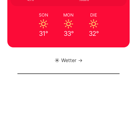
SON
MON
DIE
31°
33°
32°
☀️ Wetter →