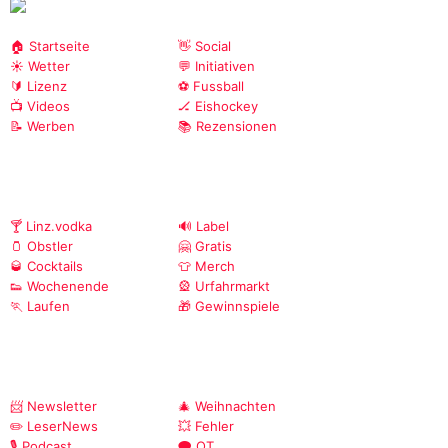
🏠 Startseite
👋 Social
☀️ Wetter
💬 Initiativen
🔰 Lizenz
⚽ Fussball
📺 Videos
🏒 Eishockey
📝 Werben
📚 Rezensionen
🍸 Linz.vodka
🔊 Label
🫙 Obstler
🤗 Gratis
🥃 Cocktails
👕 Merch
👟 Wochenende
🎡 Urfahrmarkt
🏃 Laufen
🎁 Gewinnspiele
📨 Newsletter
🎄 Weihnachten
✏️ LeserNews
💥 Fehler
🎙️ Podcast
🗨️ OT