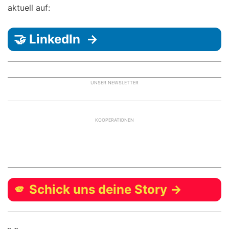
aktuell auf:
🤝 LinkedIn →
UNSER NEWSLETTER
KOOPERATIONEN
🫵 Schick uns deine Story →