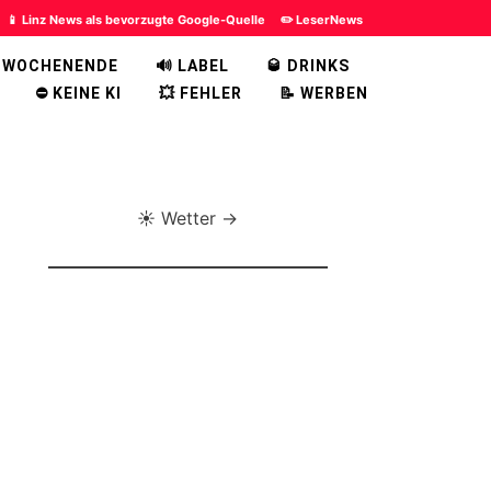
📱 Linz News als bevorzugte Google-Quelle
✏️ LeserNews
 WOCHENENDE
🔊 LABEL
🥃 DRINKS
⛔ KEINE KI
💥 FEHLER
📝 WERBEN
☀️ Wetter →