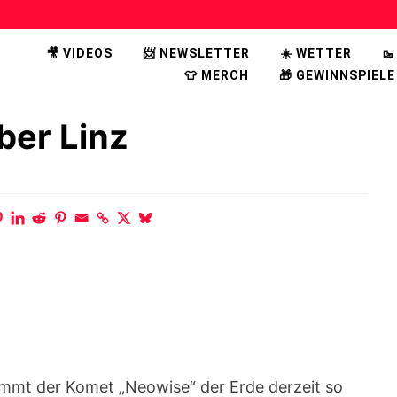
🎥 VIDEOS
📨 NEWSLETTER
☀️ WETTER

👕 MERCH
🎁 GEWINNSPIELE
ber Linz
mmt der Komet „Neowise“ der Erde derzeit so