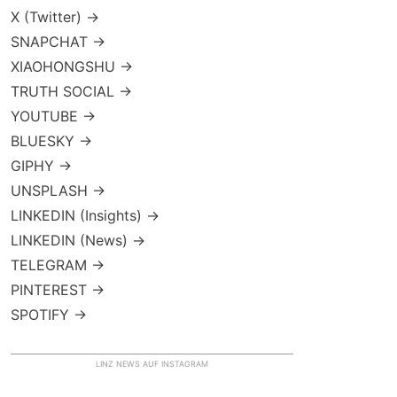
X (Twitter) →
SNAPCHAT →
XIAOHONGSHU →
TRUTH SOCIAL →
YOUTUBE →
BLUESKY →
GIPHY →
UNSPLASH →
LINKEDIN (Insights) →
LINKEDIN (News) →
TELEGRAM →
PINTEREST →
SPOTIFY →
LINZ NEWS AUF INSTAGRAM