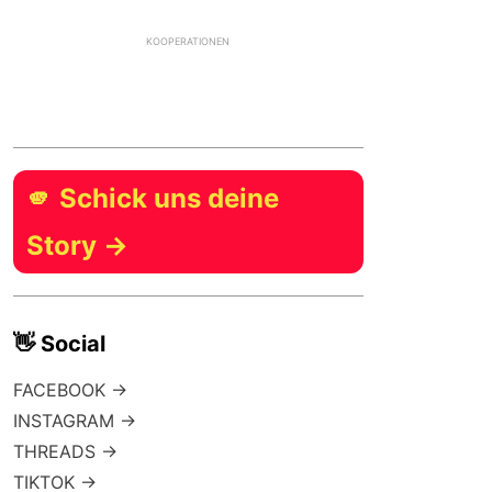
KOOPERATIONEN
🫵 Schick uns deine
Story →
👋 Social
FACEBOOK →
INSTAGRAM →
THREADS →
TIKTOK →