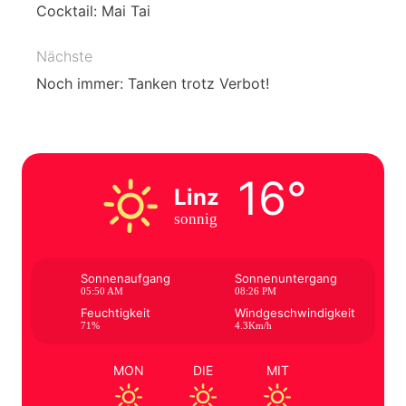
Cocktail: Mai Tai
Nächste
Noch immer: Tanken trotz Verbot!
16°
Linz
sonnig
Sonnenaufgang
Sonnenuntergang
05:50 AM
08:26 PM
Feuchtigkeit
Windgeschwindigkeit
71%
4.3Km/h
MON
DIE
MIT