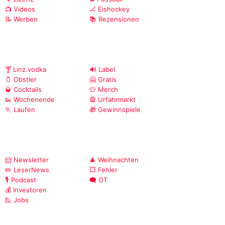
📺 Videos
🏒 Eishockey
📝 Werben
📚 Rezensionen
🍸 Linz.vodka
🔊 Label
🫙 Obstler
🤗 Gratis
🥃 Cocktails
👕 Merch
👟 Wochenende
🎡 Urfahrmarkt
🏃 Laufen
🎁 Gewinnspiele
📨 Newsletter
🎄 Weihnachten
✏️ LeserNews
💥 Fehler
🎙️ Podcast
🗨️ OT
💰 Investoren
🙋 Jobs