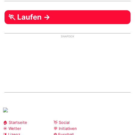
🏃 Laufen →
SNAPDOX
🏠 Startseite
👋 Social
☀️ Wetter
💬 Initiativen
🔰 Lizenz
⚽ Fussball