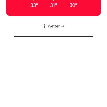
33°
31°
30°
☀️ Wetter →