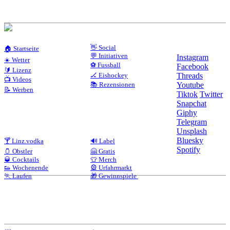
👋 Social
🏠 Startseite
💬 Initiativen
Instagram
☀️ Wetter
⚽ Fussball
Facebook
🔰 Lizenz
🏒 Eishockey
Threads
📺 Videos
📚 Rezensionen
Youtube
📝 Werben
Tiktok
Twitter
Snapchat
Giphy
Telegram
Unsplash
Bluesky
🍸 Linz.vodka
🔊 Label
Spotify
🫙 Obstler
🤗 Gratis
🥃 Cocktails
👕 Merch
👟 Wochenende
🎡 Urfahrmarkt
🏃 Laufen
🎁 Gewinnspiele