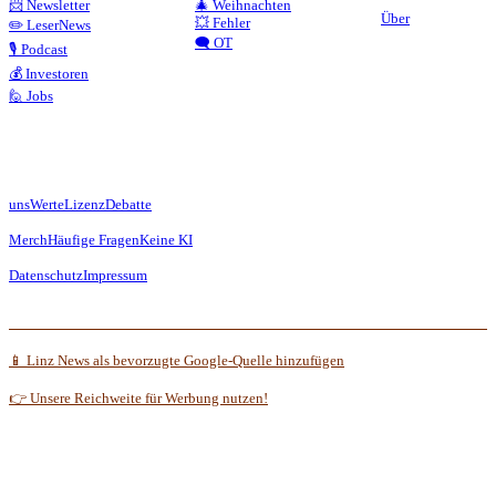
📨 Newsletter
🎄 Weihnachten
Über
💥 Fehler
✏️ LeserNews
🗨️ OT
🎙️ Podcast
💰 Investoren
🙋 Jobs
uns
Werte
Lizenz
Debatte
Merch
Häufige Fragen
Keine KI
Datenschutz
Impressum
📱 Linz News als bevorzugte Google-Quelle hinzufügen
👉 Unsere Reichweite für Werbung nutzen!