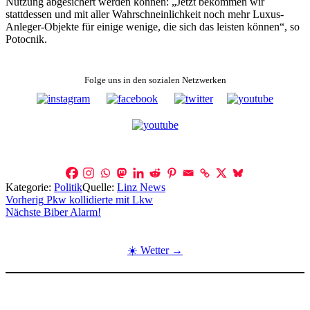
Nutzung abgesichert werden können: „Jetzt bekommen wir
stattdessen und mit aller Wahrschneinlichkeit noch mehr Luxus-
Anleger-Objekte für einige wenige, die sich das leisten können“, so
Potocnik.
Folge uns in den sozialen Netzwerken
Kategorie:
Politik
Quelle:
Linz News
Beitragsnavigation
Vorherig
Pkw kollidierte mit Lkw
Nächste
Biber Alarm!
☀️ Wetter →