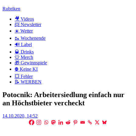
Zum
Rubriken
Inhalt
🎥 Videos
📨 Newsletter
☀️ Wetter
🥾 Wochenende
🔊 Label
🥃 Drinks
👕 Merch
🎁 Gewinnspiele
⛔ Keine KI
💥 Fehler
📝 WERBEN
Potocnik: Arbeitersiedlung einfach nur
an Höchstbieter vercheckt
Posted
14.10.2020, 14:52
on