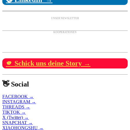
UNSER NEWSLETTER
KOOPERATIONEN
🫵 Schick uns deine Story →
👋 Social
FACEBOOK →
INSTAGRAM →
THREADS →
TIKTOK →
X (Twitter) →
SNAPCHAT →
XIAOHONGSHU →