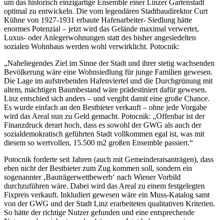
um das historisch einzigartige Ensemble einer Linzer Gartenstadt
optimal zu entwickeln. Die vom legendären Stadtbaudirektor Curt
Kühne von 1927-1931 erbaute Hafenarbeiter- Siedlung hätte
enormes Potenzial – jetzt wird das Gelände maximal verwertet,
Luxus- oder Anlegerwohnungen statt des bisher angesiedelten
sozialen Wohnbaus werden wohl verwirklicht. Potocnik:
„Naheliegendes Ziel im Sinne der Stadt und ihrer stetig wachsenden
Bevölkerung wäre eine Wohnsiedlung für junge Familien gewesen.
Die Lage im aufstrebenden Hafenviertel und die Durchgrünung mit
altem, mächtigen Baumbestand wäre prädestiniert dafür gewesen.
Linz entschied sich anders – und vergibt damit eine große Chance.
Es wurde einfach an den Bestbieter verkauft – ohne jede Vorgabe
wird das Areal nun zu Geld gemacht. Potocnik: „Offenbar ist der
Finanzdruck derart hoch, dass es sowohl der GWG als auch der
sozialdemokratisch geführten Stadt vollkommen egal ist, was mit
diesem so wertvollen, 15.500 m2 großen Ensemble passiert.“
Potocnik forderte seit Jahren (auch mit Gemeinderatsanträgen), dass
eben nicht der Bestbieter zum Zug kommen soll, sondern ein
sogenannter ‚Bauträgerwettbewerb‘ nach Wiener Vorbild
durchzuführen wäre. Dabei wird das Areal zu einem festgelegten
Fixpreis verkauft. Inkludiert gewesen wäre ein Muss-Katalog samt
von der GWG und der Stadt Linz erarbeiteten qualitativen Kriterien.
So hätte der richtige Nutzer gefunden und eine entsprechende