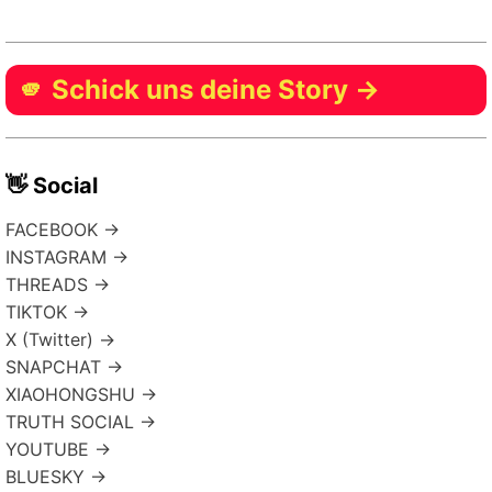
🫵 Schick uns deine Story →
👋 Social
FACEBOOK →
INSTAGRAM →
THREADS →
TIKTOK →
X (Twitter) →
SNAPCHAT →
XIAOHONGSHU →
TRUTH SOCIAL →
YOUTUBE →
BLUESKY →