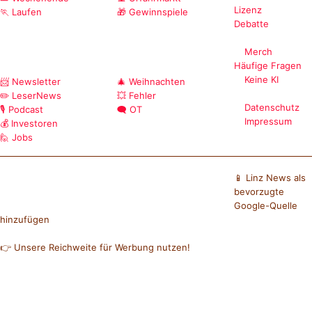
Lizenz
🏃 Laufen
🎁 Gewinnspiele
Debatte
Merch
Häufige Fragen
Keine KI
📨 Newsletter
🎄 Weihnachten
✏️ LeserNews
💥 Fehler
Datenschutz
🎙️ Podcast
🗨️ OT
Impressum
💰 Investoren
🙋 Jobs
📱 Linz News als
bevorzugte
Google-Quelle
hinzufügen
👉 Unsere Reichweite für Werbung nutzen!