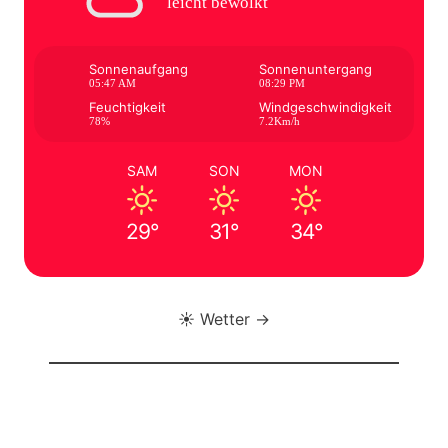
leicht bewölkt
Sonnenaufgang
Sonnenuntergang
05:47 AM
08:29 PM
Feuchtigkeit
Windgeschwindigkeit
78%
7.2Km/h
SAM
SON
MON
29°
31°
34°
☀️ Wetter →