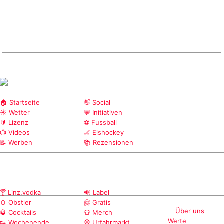
🏠 Startseite
👋 Social
☀️ Wetter
💬 Initiativen
🔰 Lizenz
⚽ Fussball
📺 Videos
🏒 Eishockey
📝 Werben
📚 Rezensionen
🍸 Linz.vodka
🔊 Label
🫙 Obstler
🤗 Gratis
Über uns
🥃 Cocktails
👕 Merch
Werte
👟 Wochenende
🎡 Urfahrmarkt