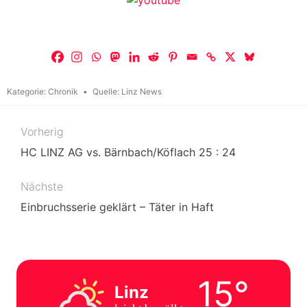
Kategorie:
Chronik
Quelle:
Linz News
Vorherig
Beitragsnavigation
HC LINZ AG vs. Bärnbach/Köflach 25 : 24
Nächste
Einbruchsserie geklärt – Täter in Haft
15°
Linz