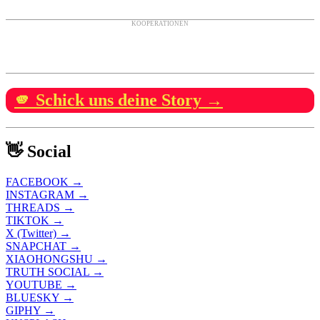
KOOPERATIONEN
🫵 Schick uns deine Story →
👋 Social
FACEBOOK →
INSTAGRAM →
THREADS →
TIKTOK →
X (Twitter) →
SNAPCHAT →
XIAOHONGSHU →
TRUTH SOCIAL →
YOUTUBE →
BLUESKY →
GIPHY →