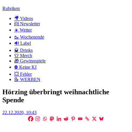
Zum
Rubriken
Inhalt
🎥 Videos
📨 Newsletter
☀️ Wetter
🥾 Wochenende
🔊 Label
🥃 Drinks
👕 Merch
🎁 Gewinnspiele
⛔ Keine KI
💥 Fehler
📝 WERBEN
Hörzing überbringt weihnachtliche
Spende
Posted
22.12.2020, 10:43
on