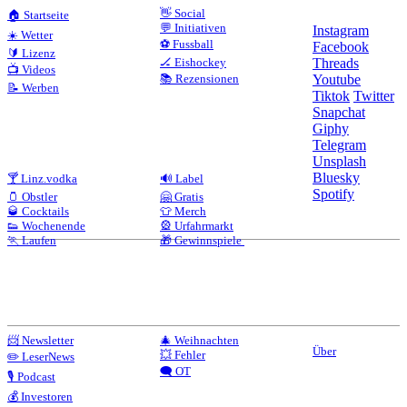
👋 Social
🏠 Startseite
💬 Initiativen
Instagram
☀️ Wetter
⚽ Fussball
Facebook
🔰 Lizenz
🏒 Eishockey
Threads
📺 Videos
📚 Rezensionen
Youtube
📝 Werben
Tiktok
Twitter
Snapchat
Giphy
Telegram
Unsplash
Bluesky
🍸 Linz.vodka
🔊 Label
Spotify
🫙 Obstler
🤗 Gratis
🥃 Cocktails
👕 Merch
👟 Wochenende
🎡 Urfahrmarkt
🏃 Laufen
🎁 Gewinnspiele
📨 Newsletter
🎄 Weihnachten
Über
💥 Fehler
✏️ LeserNews
🗨️ OT
🎙️ Podcast
💰 Investoren