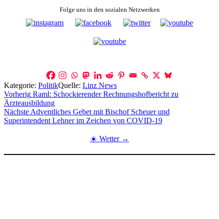
Folge uns in den sozialen Netzwerken
Kategorie:
Politik
Quelle:
Linz News
Beitragsnavigation
Vorherig
Raml: Schockierender Rechnungshofbericht zu
Ärzteausbildung
Nächste
Adventliches Gebet mit Bischof Scheuer und
Superintendent Lehner im Zeichen von COVID-19
☀️ Wetter →