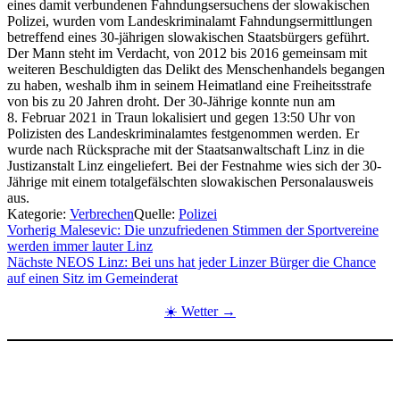
eines damit verbundenen Fahndungsersuchens der slowakischen
Polizei, wurden vom Landeskriminalamt Fahndungsermittlungen
betreffend eines 30-jährigen slowakischen Staatsbürgers geführt.
Der Mann steht im Verdacht, von 2012 bis 2016 gemeinsam mit
weiteren Beschuldigten das Delikt des Menschenhandels begangen
zu haben, weshalb ihm in seinem Heimatland eine Freiheitsstrafe
von bis zu 20 Jahren droht. Der 30-Jährige konnte nun am
8. Februar 2021 in Traun lokalisiert und gegen 13:50 Uhr von
Polizisten des Landeskriminalamtes festgenommen werden. Er
wurde nach Rücksprache mit der Staatsanwaltschaft Linz in die
Justizanstalt Linz eingeliefert. Bei der Festnahme wies sich der 30-
Jährige mit einem totalgefälschten slowakischen Personalausweis
aus.
Kategorie:
Verbrechen
Quelle:
Polizei
Beitragsnavigation
Vorherig
Malesevic: Die unzufriedenen Stimmen der Sportvereine
werden immer lauter Linz
Nächste
NEOS Linz: Bei uns hat jeder Linzer Bürger die Chance
auf einen Sitz im Gemeinderat
☀️ Wetter →