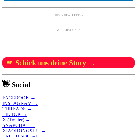
UNSER NEWSLETTER
KOOPERATIONEN
🫵 Schick uns deine Story →
👋 Social
FACEBOOK →
INSTAGRAM →
THREADS →
TIKTOK →
X (Twitter) →
SNAPCHAT →
XIAOHONGSHU →
TRUTH SOCIAL →