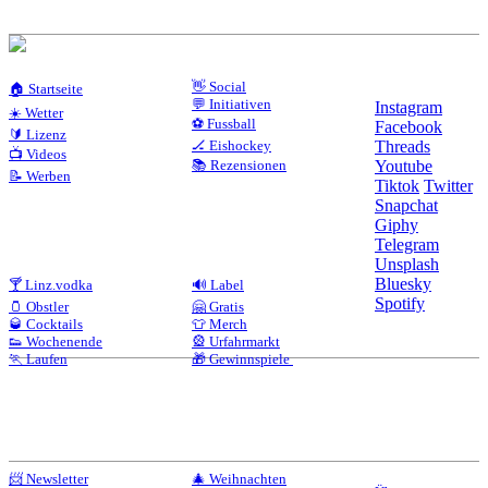
👋 Social
🏠 Startseite
💬 Initiativen
Instagram
☀️ Wetter
⚽ Fussball
Facebook
🔰 Lizenz
🏒 Eishockey
Threads
📺 Videos
📚 Rezensionen
Youtube
📝 Werben
Tiktok
Twitter
Snapchat
Giphy
Telegram
Unsplash
Bluesky
🍸 Linz.vodka
🔊 Label
Spotify
🫙 Obstler
🤗 Gratis
🥃 Cocktails
👕 Merch
👟 Wochenende
🎡 Urfahrmarkt
🏃 Laufen
🎁 Gewinnspiele
📨 Newsletter
🎄 Weihnachten