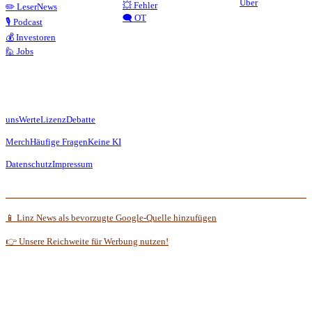
Über
💥 Fehler
✏️ LeserNews
🗨️ OT
🎙️ Podcast
💰 Investoren
🙋 Jobs
uns
Werte
Lizenz
Debatte
Merch
Häufige Fragen
Keine KI
Datenschutz
Impressum
📱 Linz News als bevorzugte Google-Quelle hinzufügen
👉 Unsere Reichweite für Werbung nutzen!