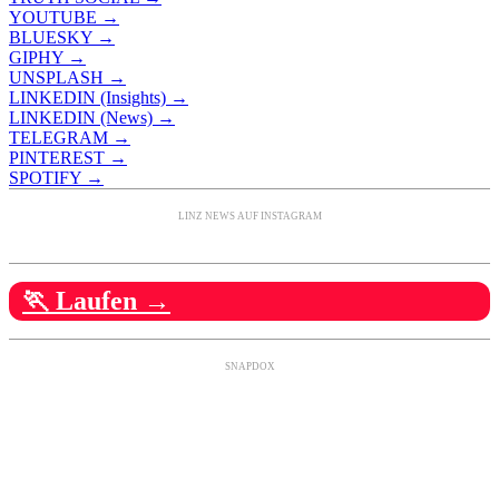
YOUTUBE →
BLUESKY →
GIPHY →
UNSPLASH →
LINKEDIN (Insights) →
LINKEDIN (News) →
TELEGRAM →
PINTEREST →
SPOTIFY →
LINZ NEWS AUF INSTAGRAM
🏃 Laufen →
SNAPDOX