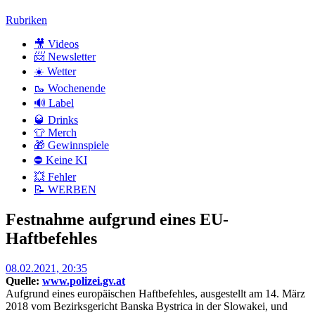
Zum
Rubriken
Inhalt
🎥 Videos
📨 Newsletter
☀️ Wetter
🥾 Wochenende
🔊 Label
🥃 Drinks
👕 Merch
🎁 Gewinnspiele
⛔ Keine KI
💥 Fehler
📝 WERBEN
Festnahme aufgrund eines EU-
Haftbefehles
Posted
08.02.2021, 20:35
on
Quelle:
www.polizei.gv.at
Aufgrund eines europäischen Haftbefehles, ausgestellt am 14. März
2018 vom Bezirksgericht Banska Bystrica in der Slowakei, und