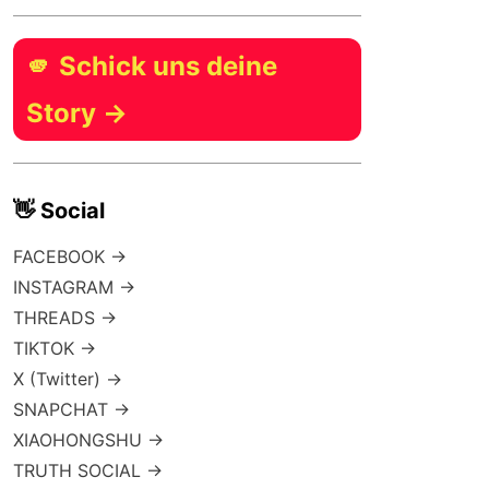
🫵 Schick uns deine
Story →
👋 Social
FACEBOOK →
INSTAGRAM →
THREADS →
TIKTOK →
X (Twitter) →
SNAPCHAT →
XIAOHONGSHU →
TRUTH SOCIAL →