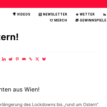
🎥 VIDEOS
📨 NEWSLETTER
☀️ WETTER

👕 MERCH
🎁 GEWINNSPIELE
ern!
hten aus Wien!
erlängerung des Lockdowns bis „rund um Ostern“