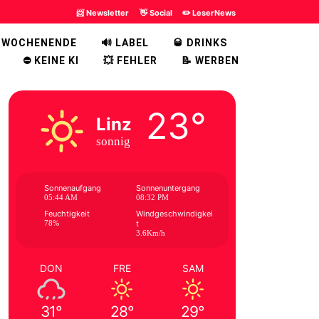
📨 Newsletter
👋 Social
✏️ LeserNews
 WOCHENENDE
🔊 LABEL
🥃 DRINKS
⛔ KEINE KI
💥 FEHLER
📝 WERBEN
23°
Linz
sonnig
Sonnenaufgang
Sonnenuntergang
05:44 AM
08:32 PM
Feuchtigkeit
Windgeschwindigkei
78%
t
3.6Km/h
DON
FRE
SAM
31°
28°
29°