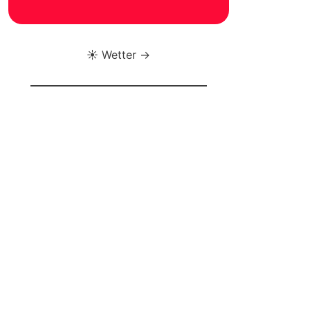
☀️ Wetter →