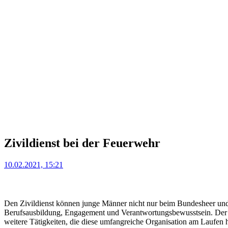
Zivildienst bei der Feuerwehr
Posted
10.02.2021, 15:21
on
Den Zivildienst können junge Männer nicht nur beim Bundesheer und i
Berufsausbildung, Engagement und Verantwortungsbewusstsein. Der z
weitere Tätigkeiten, die diese umfangreiche Organisation am Laufen h