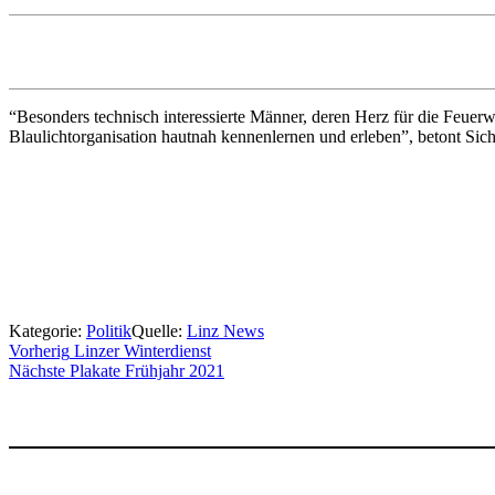
“Besonders technisch interessierte Männer, deren Herz für die Feuerw
Blaulichtorganisation hautnah kennenlernen und erleben”, betont Sich
Kategorie:
Politik
Quelle:
Linz News
Beitragsnavigation
Vorherig
Linzer Winterdienst
Nächste
Plakate Frühjahr 2021