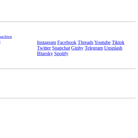
nachten
r
Instagram
Facebook
Threads
Youtube
Tiktok
Twitter
Snapchat
Giphy
Telegram
Unsplash
Bluesky
Spotify