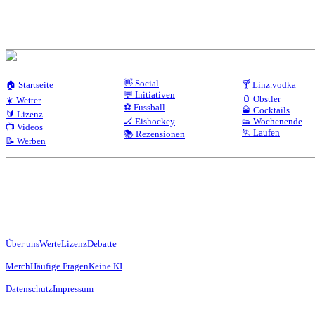
👋 Social
🏠 Startseite
🍸 Linz.vodka
💬 Initiativen
🫙 Obstler
☀️ Wetter
⚽ Fussball
🥃 Cocktails
🔰 Lizenz
🏒 Eishockey
👟 Wochenende
📺 Videos
🏃 Laufen
📚 Rezensionen
📝 Werben
Über uns
Werte
Lizenz
Debatte
Merch
Häufige Fragen
Keine KI
Datenschutz
Impressum