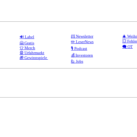
📨 Newsletter
🎄 Weih
🔊 Label
💥 Fehle
✏️ LeserNews
🤗 Gratis
🗨️ OT
👕 Merch
🎙️ Podcast
🎡 Urfahrmarkt
💰 Investoren
🎁 Gewinnspiele
🙋 Jobs