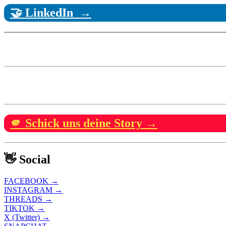
🤝 LinkedIn →
🫵 Schick uns deine Story →
👋 Social
FACEBOOK →
INSTAGRAM →
THREADS →
TIKTOK →
X (Twitter) →