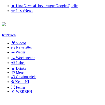
📱 Linz News als bevorzugte Google-Quelle
✏️ LeserNews
Zum
Rubriken
Inhalt
🎥 Videos
📨 Newsletter
☀️ Wetter
🥾 Wochenende
🔊 Label
🥃 Drinks
👕 Merch
🎁 Gewinnspiele
⛔ Keine KI
💥 Fehler
📝 WERBEN