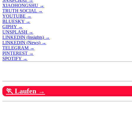
SNAPCHAT →
XIAOHONGSHU →
TRUTH SOCIAL →
YOUTUBE →
BLUESKY →
GIPHY →
UNSPLASH →
LINKEDIN (Insights) →
LINKEDIN (News) →
TELEGRAM →
PINTEREST →
SPOTIFY →
🏃 Laufen →