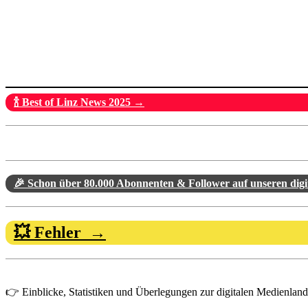
🍾 Best of Linz News 2025 →
🎉 Schon über 80.000 Abonnenten & Follower auf unseren dig
💥 Fehler →
👉 Einblicke, Statistiken und Überlegungen zur digitalen Medienlandsc