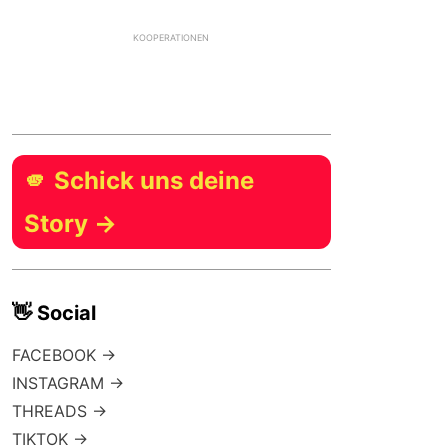
KOOPERATIONEN
🫵 Schick uns deine
Story →
👋 Social
FACEBOOK →
INSTAGRAM →
THREADS →
TIKTOK →