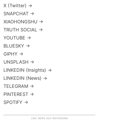
X (Twitter) →
SNAPCHAT →
XIAOHONGSHU →
TRUTH SOCIAL →
YOUTUBE →
BLUESKY →
GIPHY →
UNSPLASH →
LINKEDIN (Insights) →
LINKEDIN (News) →
TELEGRAM →
PINTEREST →
SPOTIFY →
LINZ NEWS AUF INSTAGRAM