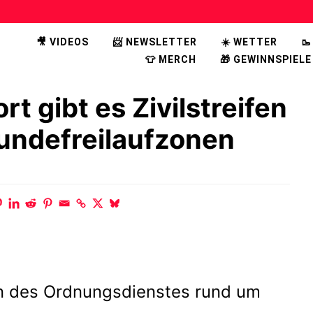
🎥 VIDEOS
📨 NEWSLETTER
☀️ WETTER

👕 MERCH
🎁 GEWINNSPIELE
rt gibt es Zivilstreifen
undefreilaufzonen
ifen des Ordnungsdienstes rund um