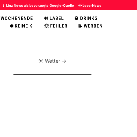
📱 Linz News als bevorzugte Google-Quelle
✏️ LeserNews
 WOCHENENDE
🔊 LABEL
🥃 DRINKS
⛔ KEINE KI
💥 FEHLER
📝 WERBEN
☀️ Wetter →