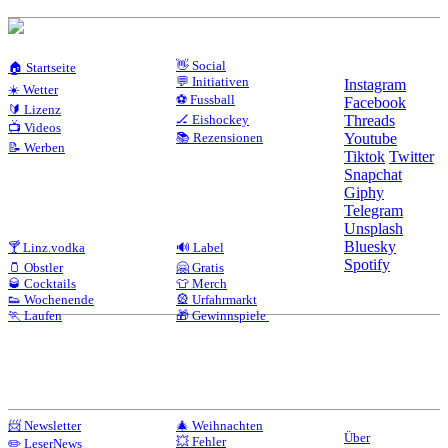
👋 Social
🏠 Startseite
💬 Initiativen
Instagram
☀️ Wetter
⚽ Fussball
Facebook
🔰 Lizenz
🏒 Eishockey
Threads
📺 Videos
📚 Rezensionen
Youtube
📝 Werben
Tiktok
Twitter
Snapchat
Giphy
Telegram
Unsplash
Bluesky
🍸 Linz.vodka
🔊 Label
Spotify
🫙 Obstler
🤗 Gratis
🥃 Cocktails
👕 Merch
👟 Wochenende
🎡 Urfahrmarkt
🏃 Laufen
🎁 Gewinnspiele
📨 Newsletter
🎄 Weihnachten
Über
💥 Fehler
✏️ LeserNews