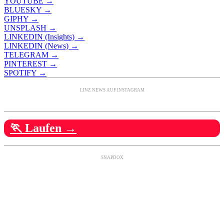
YOUTUBE →
BLUESKY →
GIPHY →
UNSPLASH →
LINKEDIN (Insights) →
LINKEDIN (News) →
TELEGRAM →
PINTEREST →
SPOTIFY →
LINZ NEWS AUF INSTAGRAM
🏃 Laufen →
SNAPDOX