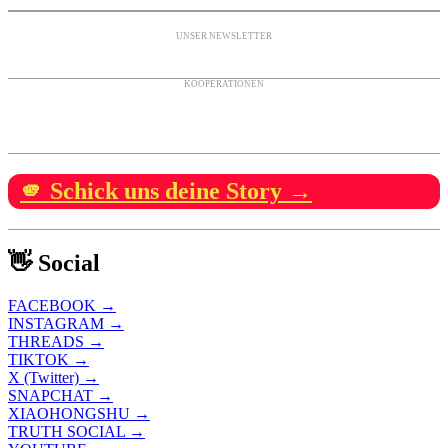
UNSER NEWSLETTER
KOOPERATIONEN
🫵 Schick uns deine Story →
👋 Social
FACEBOOK →
INSTAGRAM →
THREADS →
TIKTOK →
X (Twitter) →
SNAPCHAT →
XIAOHONGSHU →
TRUTH SOCIAL →