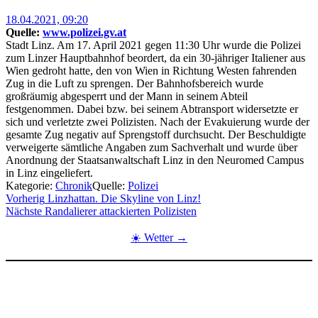
Posted
18.04.2021, 09:20
on
Quelle:
www.polizei.gv.at
Stadt Linz. Am 17. April 2021 gegen 11:30 Uhr wurde die Polizei
zum Linzer Hauptbahnhof beordert, da ein 30-jähriger Italiener aus
Wien gedroht hatte, den von Wien in Richtung Westen fahrenden
Zug in die Luft zu sprengen. Der Bahnhofsbereich wurde
großräumig abgesperrt und der Mann in seinem Abteil
festgenommen. Dabei bzw. bei seinem Abtransport widersetzte er
sich und verletzte zwei Polizisten. Nach der Evakuierung wurde der
gesamte Zug negativ auf Sprengstoff durchsucht. Der Beschuldigte
verweigerte sämtliche Angaben zum Sachverhalt und wurde über
Anordnung der Staatsanwaltschaft Linz in den Neuromed Campus
in Linz eingeliefert.
Kategorie:
Chronik
Quelle:
Polizei
Beitragsnavigation
Vorherig
Linzhattan. Die Skyline von Linz!
Nächste
Randalierer attackierten Polizisten
☀️ Wetter →