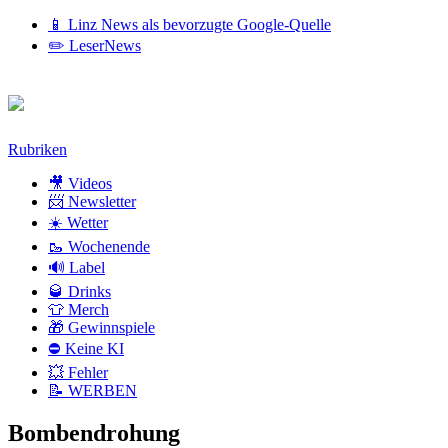
📱 Linz News als bevorzugte Google-Quelle
✏️ LeserNews
Zum
Rubriken
Inhalt
🎥 Videos
📨 Newsletter
☀️ Wetter
🥾 Wochenende
🔊 Label
🥃 Drinks
👕 Merch
🎁 Gewinnspiele
⛔ Keine KI
💥 Fehler
📝 WERBEN
Bombendrohung