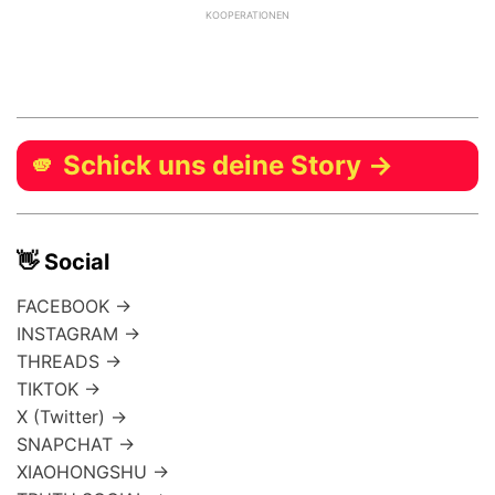
KOOPERATIONEN
🫵 Schick uns deine Story →
👋 Social
FACEBOOK →
INSTAGRAM →
THREADS →
TIKTOK →
X (Twitter) →
SNAPCHAT →
XIAOHONGSHU →