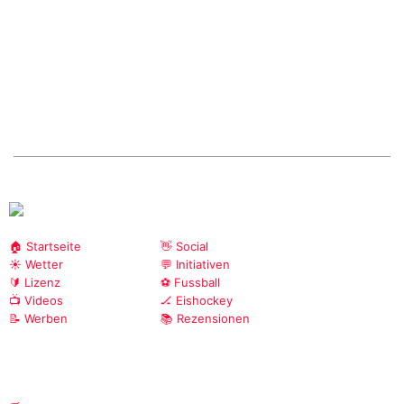
🏠 Startseite
👋 Social
☀️ Wetter
💬 Initiativen
🔰 Lizenz
⚽ Fussball
📺 Videos
🏒 Eishockey
📝 Werben
📚 Rezensionen