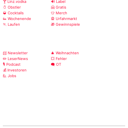
🍸 Linz.vodka
🔊 Label
🫙 Obstler
🤗 Gratis
🥃 Cocktails
👕 Merch
👟 Wochenende
🎡 Urfahrmarkt
🏃 Laufen
🎁 Gewinnspiele
📨 Newsletter
🎄 Weihnachten
✏️ LeserNews
💥 Fehler
🎙️ Podcast
🗨️ OT
💰 Investoren
🙋 Jobs