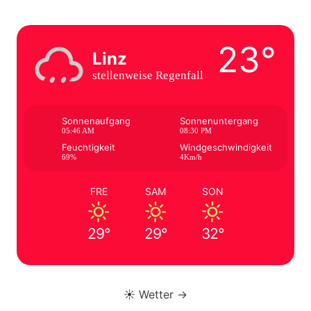
23°
Linz
stellenweise Regenfall
Sonnenaufgang
Sonnenuntergang
05:46 AM
08:30 PM
Feuchtigkeit
Windgeschwindigkeit
69%
4Km/h
FRE
SAM
SON
29°
29°
32°
☀️ Wetter →