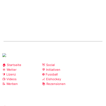
🏠 Startseite
👋 Social
☀️ Wetter
💬 Initiativen
🔰 Lizenz
⚽ Fussball
📺 Videos
🏒 Eishockey
📝 Werben
📚 Rezensionen