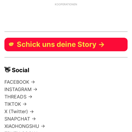
KOOPERATIONEN
🫵 Schick uns deine Story →
👋 Social
FACEBOOK →
INSTAGRAM →
THREADS →
TIKTOK →
X (Twitter) →
SNAPCHAT →
XIAOHONGSHU →