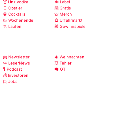
🍸 Linz.vodka
🔊 Label
🫙 Obstler
🤗 Gratis
🥃 Cocktails
👕 Merch
👟 Wochenende
🎡 Urfahrmarkt
🏃 Laufen
🎁 Gewinnspiele
📨 Newsletter
🎄 Weihnachten
✏️ LeserNews
💥 Fehler
🎙️ Podcast
🗨️ OT
💰 Investoren
🙋 Jobs