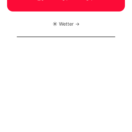
☀️ Wetter →