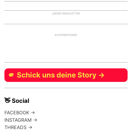
UNSER NEWSLETTER
KOOPERATIONEN
🫵 Schick uns deine Story →
👋 Social
FACEBOOK →
INSTAGRAM →
THREADS →