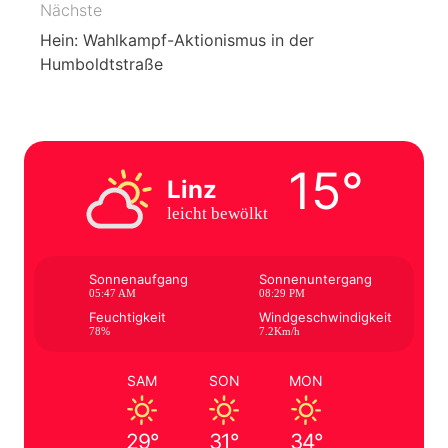
Nächste
Hein: Wahlkampf-Aktionismus in der
Humboldtstraße
15°
Linz
leicht bewölkt
Sonnenaufgang
Sonnenuntergang
05:47 AM
08:29 PM
Feuchtigkeit
Windgeschwindigkeit
78%
7.2Km/h
SAM
SON
MON
29°
31°
34°