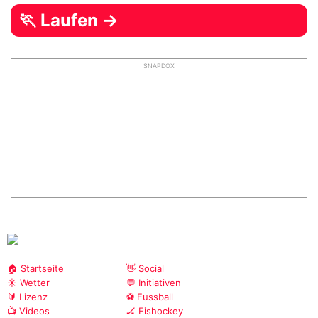
🏃 Laufen →
SNAPDOX
🏠 Startseite
👋 Social
☀️ Wetter
💬 Initiativen
🔰 Lizenz
⚽ Fussball
📺 Videos
🏒 Eishockey