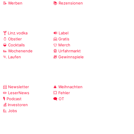
📝 Werben
📚 Rezensionen
🍸 Linz.vodka
🔊 Label
🫙 Obstler
🤗 Gratis
🥃 Cocktails
👕 Merch
👟 Wochenende
🎡 Urfahrmarkt
🏃 Laufen
🎁 Gewinnspiele
📨 Newsletter
🎄 Weihnachten
✏️ LeserNews
💥 Fehler
🎙️ Podcast
🗨️ OT
💰 Investoren
🙋 Jobs