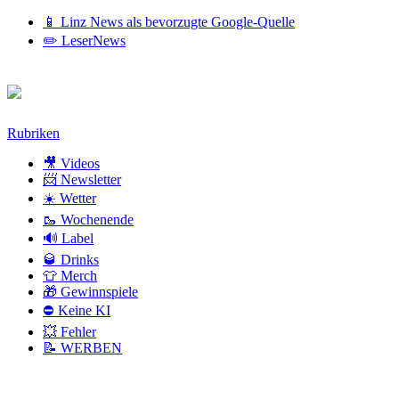
📱 Linz News als bevorzugte Google-Quelle
✏️ LeserNews
Zum
Rubriken
Inhalt
🎥 Videos
📨 Newsletter
☀️ Wetter
🥾 Wochenende
🔊 Label
🥃 Drinks
👕 Merch
🎁 Gewinnspiele
⛔ Keine KI
💥 Fehler
📝 WERBEN