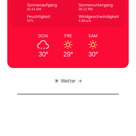
Sonnenaufgang
Sonnenuntergang
05:44 AM
08:32 PM
Feuchtigkeit
Windgeschwindigkeit
92%
6.8Km/h
DON
FRE
SAM
30°
29°
30°
☀️ Wetter →