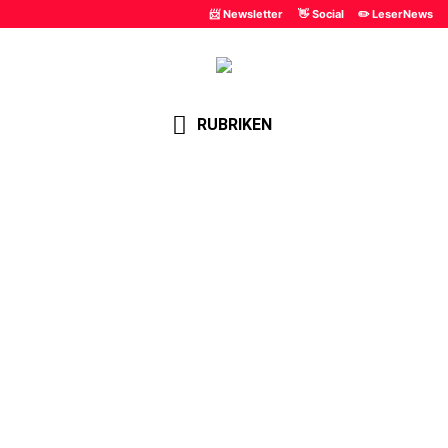
📨 Newsletter
👋 Social
✏️ LeserNews
RUBRIKEN