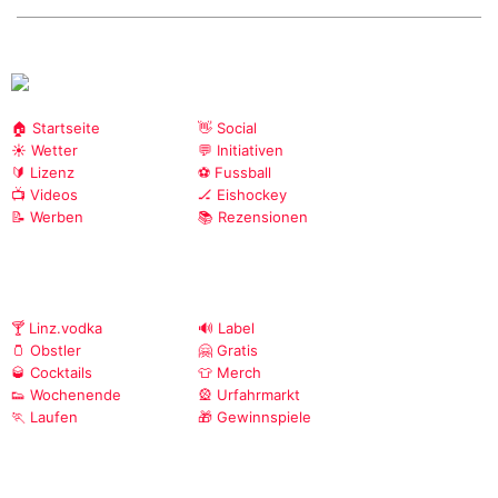
🏠 Startseite
👋 Social
☀️ Wetter
💬 Initiativen
🔰 Lizenz
⚽ Fussball
📺 Videos
🏒 Eishockey
📝 Werben
📚 Rezensionen
🍸 Linz.vodka
🔊 Label
🫙 Obstler
🤗 Gratis
🥃 Cocktails
👕 Merch
👟 Wochenende
🎡 Urfahrmarkt
🏃 Laufen
🎁 Gewinnspiele