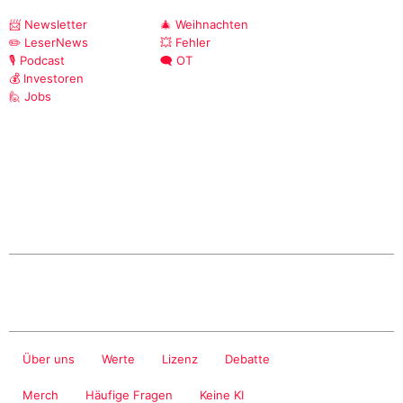
📨 Newsletter
🎄 Weihnachten
✏️ LeserNews
💥 Fehler
🎙️ Podcast
🗨️ OT
💰 Investoren
🙋 Jobs
Über uns
Werte
Lizenz
Debatte
Merch
Häufige Fragen
Keine KI