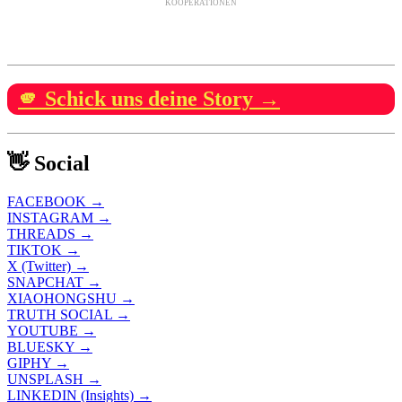
KOOPERATIONEN
🫵 Schick uns deine Story →
👋 Social
FACEBOOK →
INSTAGRAM →
THREADS →
TIKTOK →
X (Twitter) →
SNAPCHAT →
XIAOHONGSHU →
TRUTH SOCIAL →
YOUTUBE →
BLUESKY →
GIPHY →
UNSPLASH →
LINKEDIN (Insights) →