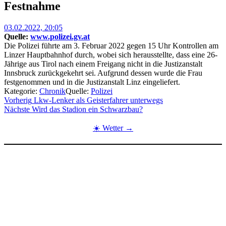
Festnahme
Posted
03.02.2022, 20:05
on
Quelle:
www.polizei.gv.at
Die Polizei führte am 3. Februar 2022 gegen 15 Uhr Kontrollen am
Linzer Hauptbahnhof durch, wobei sich herausstellte, dass eine 26-
Jährige aus Tirol nach einem Freigang nicht in die Justizanstalt
Innsbruck zurückgekehrt sei. Aufgrund dessen wurde die Frau
festgenommen und in die Justizanstalt Linz eingeliefert.
Kategorie:
Chronik
Quelle:
Polizei
Beitragsnavigation
Vorherig
Lkw-Lenker als Geisterfahrer unterwegs
Nächste
Wird das Stadion ein Schwarzbau?
☀️ Wetter →