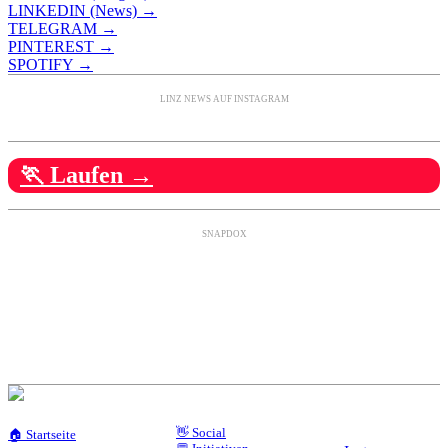
LINKEDIN (News) →
TELEGRAM →
PINTEREST →
SPOTIFY →
LINZ NEWS AUF INSTAGRAM
🏃 Laufen →
SNAPDOX
👋 Social
🏠 Startseite