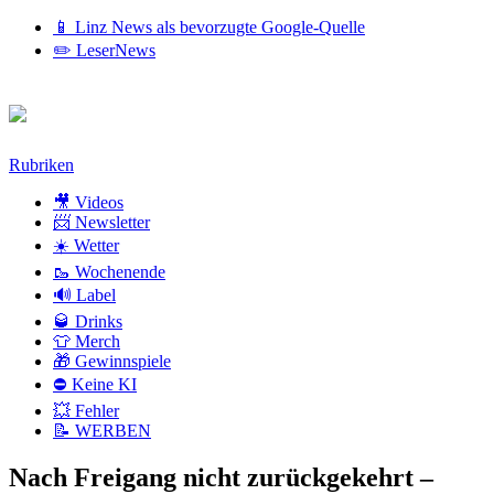
📱 Linz News als bevorzugte Google-Quelle
✏️ LeserNews
Zum
Rubriken
Inhalt
🎥 Videos
📨 Newsletter
☀️ Wetter
🥾 Wochenende
🔊 Label
🥃 Drinks
👕 Merch
🎁 Gewinnspiele
⛔ Keine KI
💥 Fehler
📝 WERBEN
Nach Freigang nicht zurückgekehrt –