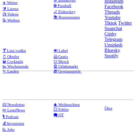
💬 Initiativen
Instagram
☀️ Wetter
⚽ Fussball
Facebook
🔰 Lizenz
🏒 Eishockey
Threads
📺 Videos
📚 Rezensionen
Youtube
📝 Werben
Tiktok
Twitter
Snapchat
Giphy
Telegram
Unsplash
Bluesky
🍸 Linz.vodka
🔊 Label
Spotify
🫙 Obstler
🤗 Gratis
🥃 Cocktails
👕 Merch
👟 Wochenende
🎡 Urfahrmarkt
🏃 Laufen
🎁 Gewinnspiele
📨 Newsletter
🎄 Weihnachten
Über
💥 Fehler
✏️ LeserNews
🗨️ OT
🎙️ Podcast
💰 Investoren
🙋 Jobs