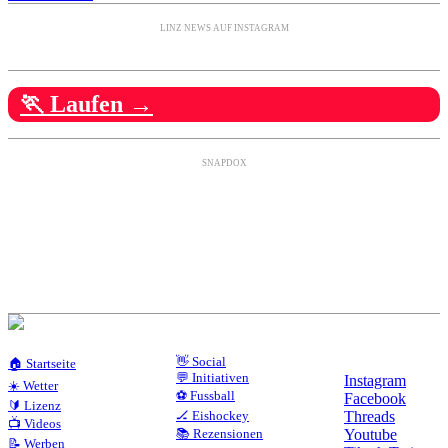
LINZ NEWS AUF INSTAGRAM
🏃 Laufen →
SNAPDOX
👋 Social
🏠 Startseite
💬 Initiativen
Instagram
☀️ Wetter
⚽ Fussball
Facebook
🔰 Lizenz
🏒 Eishockey
Threads
📺 Videos
📚 Rezensionen
Youtube
📝 Werben