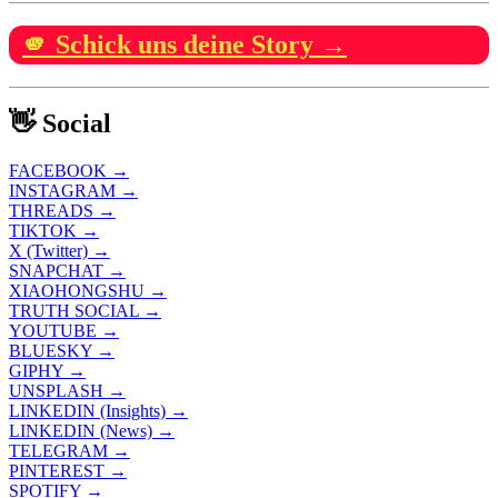
🫵 Schick uns deine Story →
👋 Social
FACEBOOK →
INSTAGRAM →
THREADS →
TIKTOK →
X (Twitter) →
SNAPCHAT →
XIAOHONGSHU →
TRUTH SOCIAL →
YOUTUBE →
BLUESKY →
GIPHY →
UNSPLASH →
LINKEDIN (Insights) →
LINKEDIN (News) →
TELEGRAM →
PINTEREST →
SPOTIFY →