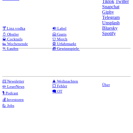
Tiktok
Twitter
Snapchat
Giphy
Telegram
Unsplash
Bluesky
🍸 Linz.vodka
🔊 Label
Spotify
🫙 Obstler
🤗 Gratis
🥃 Cocktails
👕 Merch
👟 Wochenende
🎡 Urfahrmarkt
🏃 Laufen
🎁 Gewinnspiele
📨 Newsletter
🎄 Weihnachten
Über
💥 Fehler
✏️ LeserNews
🗨️ OT
🎙️ Podcast
💰 Investoren
🙋 Jobs