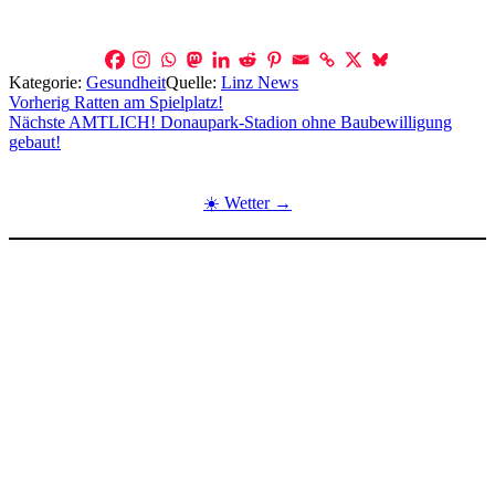
Kategorie:
Gesundheit
Quelle:
Linz News
Beitragsnavigation
Vorherig
Ratten am Spielplatz!
Nächste
AMTLICH! Donaupark-Stadion ohne Baubewilligung
gebaut!
☀️ Wetter →