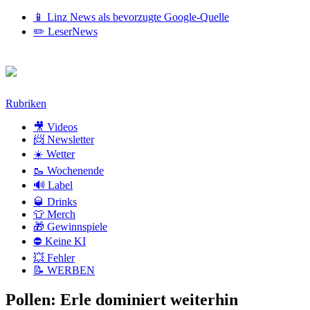
📱 Linz News als bevorzugte Google-Quelle
✏️ LeserNews
Zum
Rubriken
Inhalt
🎥 Videos
📨 Newsletter
☀️ Wetter
🥾 Wochenende
🔊 Label
🥃 Drinks
👕 Merch
🎁 Gewinnspiele
⛔ Keine KI
💥 Fehler
📝 WERBEN
Pollen: Erle dominiert weiterhin