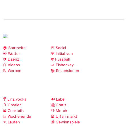
🏠 Startseite
👋 Social
☀️ Wetter
💬 Initiativen
🔰 Lizenz
⚽ Fussball
📺 Videos
🏒 Eishockey
📝 Werben
📚 Rezensionen
🍸 Linz.vodka
🔊 Label
🫙 Obstler
🤗 Gratis
🥃 Cocktails
👕 Merch
👟 Wochenende
🎡 Urfahrmarkt
🏃 Laufen
🎁 Gewinnspiele