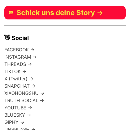
🫵 Schick uns deine Story →
👋 Social
FACEBOOK →
INSTAGRAM →
THREADS →
TIKTOK →
X (Twitter) →
SNAPCHAT →
XIAOHONGSHU →
TRUTH SOCIAL →
YOUTUBE →
BLUESKY →
GIPHY →
UNSPLASH →