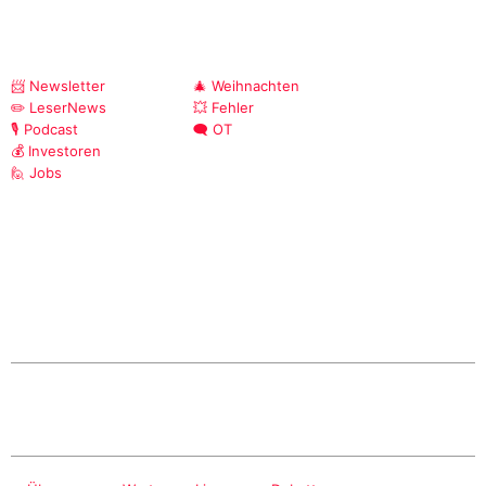
📨 Newsletter
🎄 Weihnachten
✏️ LeserNews
💥 Fehler
🎙️ Podcast
🗨️ OT
💰 Investoren
🙋 Jobs