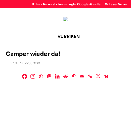
📱 Linz News als bevorzugte Google-Quelle
✏️ LeserNews
RUBRIKEN
Camper wieder da!
Posted
27.05.2022, 08:33
on