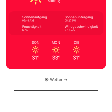
sonnig
Sonnenaufgang
Sonnenuntergang
05:48 AM
08:27 PM
Feuchtigkeit
Windgeschwindigkeit
65%
7.9Km/h
SON
MON
DIE
31°
33°
31°
☀️ Wetter →