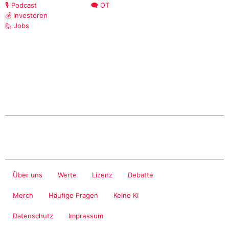
🎙️ Podcast
🗨️ OT
💰 Investoren
🙋 Jobs
Über uns
Werte
Lizenz
Debatte
Merch
Häufige Fragen
Keine KI
Datenschutz
Impressum