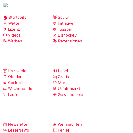
🏠 Startseite
👋 Social
☀️ Wetter
💬 Initiativen
🔰 Lizenz
⚽ Fussball
📺 Videos
🏒 Eishockey
📝 Werben
📚 Rezensionen
🍸 Linz.vodka
🔊 Label
🫙 Obstler
🤗 Gratis
🥃 Cocktails
👕 Merch
👟 Wochenende
🎡 Urfahrmarkt
🏃 Laufen
🎁 Gewinnspiele
📨 Newsletter
🎄 Weihnachten
✏️ LeserNews
💥 Fehler