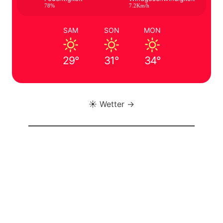
78%
7.2Km/h
SAM
SON
MON
29°
31°
34°
☀️ Wetter →