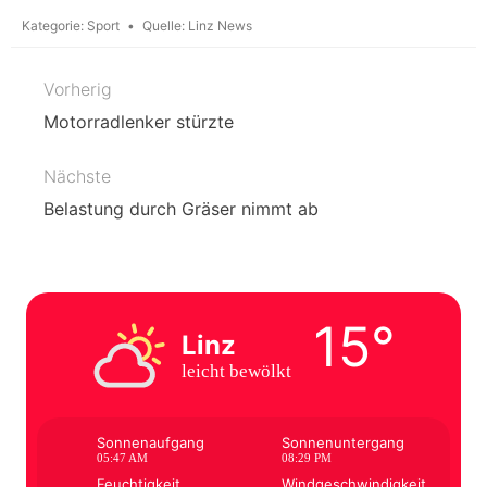
Kategorie:
Sport
Quelle:
Linz News
Vorherig
Beitragsnavigation
Motorradlenker stürzte
Nächste
Belastung durch Gräser nimmt ab
15°
Linz
leicht bewölkt
Sonnenaufgang
Sonnenuntergang
05:47 AM
08:29 PM
Feuchtigkeit
Windgeschwindigkeit