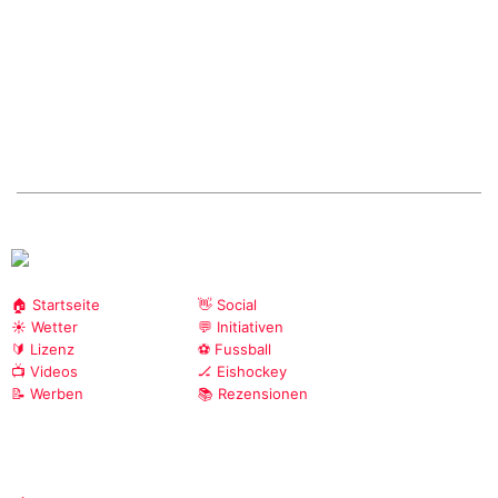
🏠 Startseite
👋 Social
☀️ Wetter
💬 Initiativen
🔰 Lizenz
⚽ Fussball
📺 Videos
🏒 Eishockey
📝 Werben
📚 Rezensionen