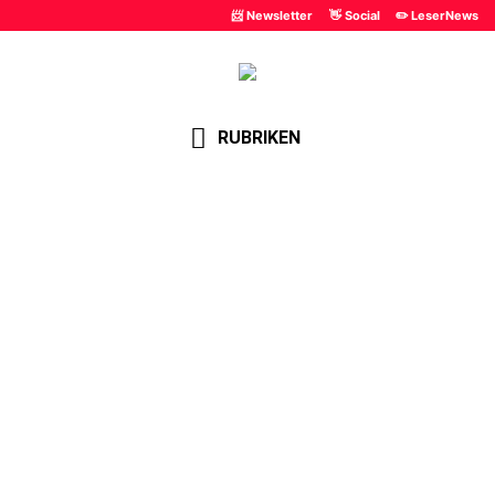
📨 Newsletter
👋 Social
✏️ LeserNews
RUBRIKEN