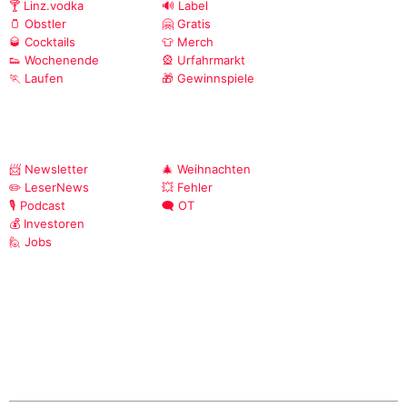
🍸 Linz.vodka
🔊 Label
🫙 Obstler
🤗 Gratis
🥃 Cocktails
👕 Merch
👟 Wochenende
🎡 Urfahrmarkt
🏃 Laufen
🎁 Gewinnspiele
📨 Newsletter
🎄 Weihnachten
✏️ LeserNews
💥 Fehler
🎙️ Podcast
🗨️ OT
💰 Investoren
🙋 Jobs