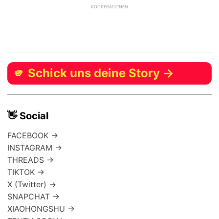
KOOPERATIONEN
🫵 Schick uns deine Story →
👋 Social
FACEBOOK →
INSTAGRAM →
THREADS →
TIKTOK →
X (Twitter) →
SNAPCHAT →
XIAOHONGSHU →