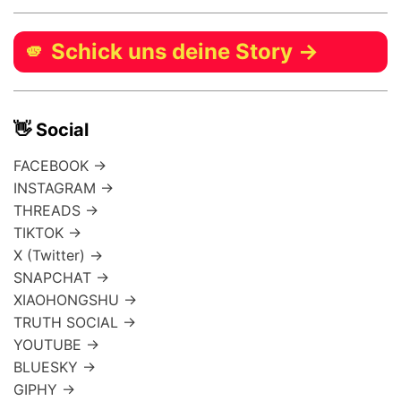
🫵 Schick uns deine Story →
👋 Social
FACEBOOK →
INSTAGRAM →
THREADS →
TIKTOK →
X (Twitter) →
SNAPCHAT →
XIAOHONGSHU →
TRUTH SOCIAL →
YOUTUBE →
BLUESKY →
GIPHY →