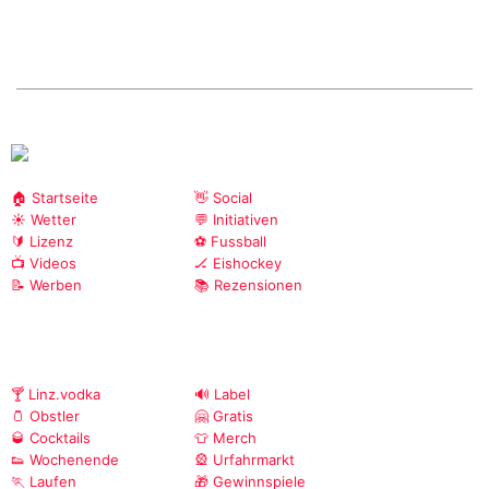
🏠 Startseite
👋 Social
☀️ Wetter
💬 Initiativen
🔰 Lizenz
⚽ Fussball
📺 Videos
🏒 Eishockey
📝 Werben
📚 Rezensionen
🍸 Linz.vodka
🔊 Label
🫙 Obstler
🤗 Gratis
🥃 Cocktails
👕 Merch
👟 Wochenende
🎡 Urfahrmarkt
🏃 Laufen
🎁 Gewinnspiele