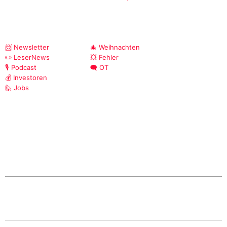
📨 Newsletter
🎄 Weihnachten
✏️ LeserNews
💥 Fehler
🎙️ Podcast
🗨️ OT
💰 Investoren
🙋 Jobs