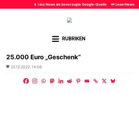
📱 Linz News als bevorzugte Google-Quelle
✏️ LeserNews
RUBRIKEN
25.000 Euro „Geschenk“
Posted
22.12.2022, 14:06
on