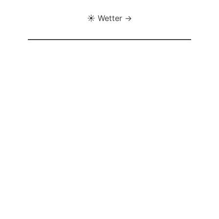
☀️ Wetter →