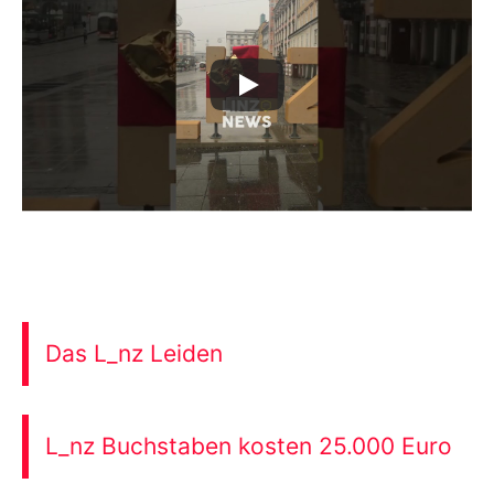
Das L_nz Leiden
L_nz Buchstaben kosten 25.000 Euro