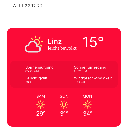
👰 🤵‍♂️ 22.12.22
15°
Linz
leicht bewölkt
Sonnenaufgang
Sonnenuntergang
05:47 AM
08:29 PM
Feuchtigkeit
Windgeschwindigkeit
78%
7.2Km/h
SAM
SON
MON
29°
31°
34°