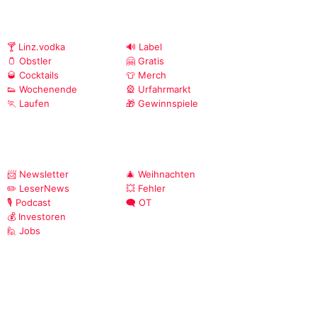
🍸 Linz.vodka
🔊 Label
🫙 Obstler
🤗 Gratis
🥃 Cocktails
👕 Merch
👟 Wochenende
🎡 Urfahrmarkt
🏃 Laufen
🎁 Gewinnspiele
📨 Newsletter
🎄 Weihnachten
✏️ LeserNews
💥 Fehler
🎙️ Podcast
🗨️ OT
💰 Investoren
🙋 Jobs