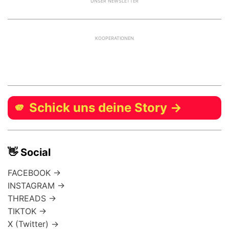
UNSER NEWSLETTER
KOOPERATIONEN
🫵 Schick uns deine Story →
👋 Social
FACEBOOK →
INSTAGRAM →
THREADS →
TIKTOK →
X (Twitter) →