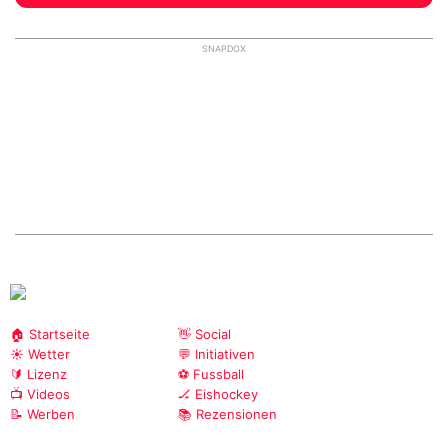
SNAPDOX
🏠 Startseite
👋 Social
☀️ Wetter
💬 Initiativen
🔰 Lizenz
⚽ Fussball
📺 Videos
🏒 Eishockey
📝 Werben
📚 Rezensionen