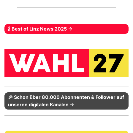
🍾 Best of Linz News 2025 →
🎉 Schon über 80.000 Abonnenten & Follower auf
unseren digitalen Kanälen →