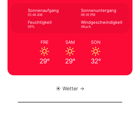
Sonnenaufgang
Sonnenuntergang
05:46 AM
08:30 PM
Feuchtigkeit
Windgeschwindigkeit
69%
4Km/h
FRE
SAM
SON
29°
29°
32°
☀️ Wetter →