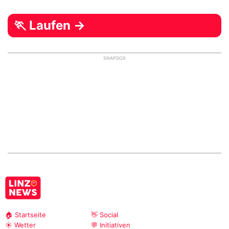
🏃 Laufen →
SNAPDOX
🏠 Startseite
👋 Social
☀️ Wetter
💬 Initiativen