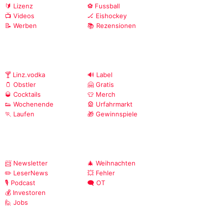
🔰 Lizenz
⚽ Fussball
📺 Videos
🏒 Eishockey
📝 Werben
📚 Rezensionen
🍸 Linz.vodka
🔊 Label
🫙 Obstler
🤗 Gratis
🥃 Cocktails
👕 Merch
👟 Wochenende
🎡 Urfahrmarkt
🏃 Laufen
🎁 Gewinnspiele
📨 Newsletter
🎄 Weihnachten
✏️ LeserNews
💥 Fehler
🎙️ Podcast
🗨️ OT
💰 Investoren
🙋 Jobs