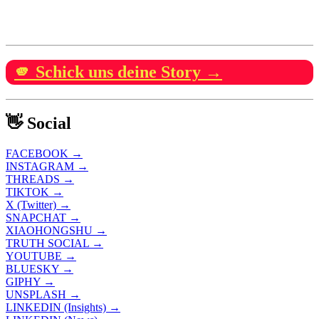
🫵 Schick uns deine Story →
👋 Social
FACEBOOK →
INSTAGRAM →
THREADS →
TIKTOK →
X (Twitter) →
SNAPCHAT →
XIAOHONGSHU →
TRUTH SOCIAL →
YOUTUBE →
BLUESKY →
GIPHY →
UNSPLASH →
LINKEDIN (Insights) →