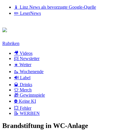
📱 Linz News als bevorzugte Google-Quelle
✏️ LeserNews
Zum
Rubriken
Inhalt
🎥 Videos
📨 Newsletter
☀️ Wetter
🥾 Wochenende
🔊 Label
🥃 Drinks
👕 Merch
🎁 Gewinnspiele
⛔ Keine KI
💥 Fehler
📝 WERBEN
Brandstiftung in WC-Anlage