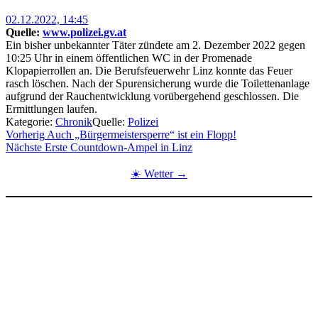
Posted
02.12.2022, 14:45
on
Quelle:
www.polizei.gv.at
Ein bisher unbekannter Täter zündete am 2. Dezember 2022 gegen
10:25 Uhr in einem öffentlichen WC in der Promenade
Klopapierrollen an. Die Berufsfeuerwehr Linz konnte das Feuer
rasch löschen. Nach der Spurensicherung wurde die Toilettenanlage
aufgrund der Rauchentwicklung vorübergehend geschlossen. Die
Ermittlungen laufen.
Kategorie:
Chronik
Quelle:
Polizei
Beitragsnavigation
Vorherig
Auch „Bürgermeistersperre“ ist ein Flopp!
Nächste
Erste Countdown-Ampel in Linz
☀️ Wetter →