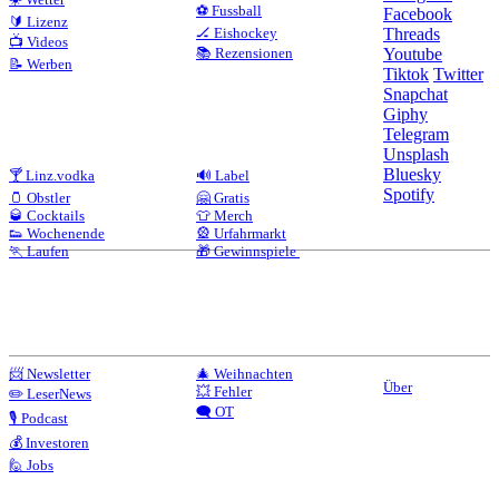
⚽ Fussball
Facebook
🔰 Lizenz
🏒 Eishockey
Threads
📺 Videos
📚 Rezensionen
Youtube
📝 Werben
Tiktok
Twitter
Snapchat
Giphy
Telegram
Unsplash
Bluesky
🍸 Linz.vodka
🔊 Label
Spotify
🫙 Obstler
🤗 Gratis
🥃 Cocktails
👕 Merch
👟 Wochenende
🎡 Urfahrmarkt
🏃 Laufen
🎁 Gewinnspiele
📨 Newsletter
🎄 Weihnachten
Über
💥 Fehler
✏️ LeserNews
🗨️ OT
🎙️ Podcast
💰 Investoren
🙋 Jobs