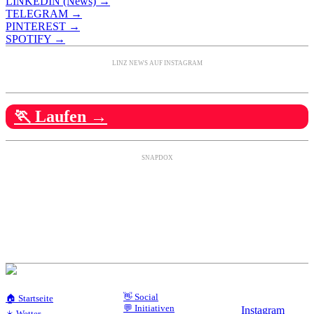
LINKEDIN (News) →
TELEGRAM →
PINTEREST →
SPOTIFY →
LINZ NEWS AUF INSTAGRAM
🏃 Laufen →
SNAPDOX
👋 Social
🏠 Startseite
💬 Initiativen
Instagram
☀️ Wetter