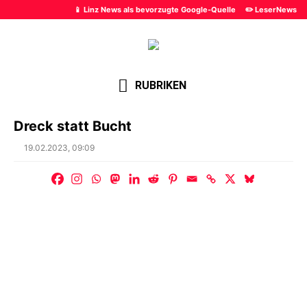
📱 Linz News als bevorzugte Google-Quelle
✏️ LeserNews
RUBRIKEN
Dreck statt Bucht
Posted
19.02.2023, 09:09
on