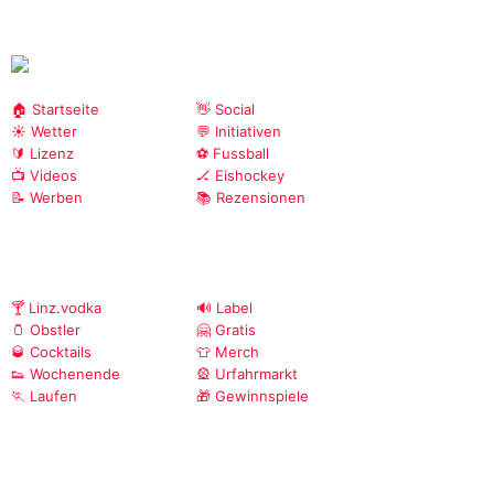
🏠 Startseite
👋 Social
☀️ Wetter
💬 Initiativen
🔰 Lizenz
⚽ Fussball
📺 Videos
🏒 Eishockey
📝 Werben
📚 Rezensionen
🍸 Linz.vodka
🔊 Label
🫙 Obstler
🤗 Gratis
🥃 Cocktails
👕 Merch
👟 Wochenende
🎡 Urfahrmarkt
🏃 Laufen
🎁 Gewinnspiele