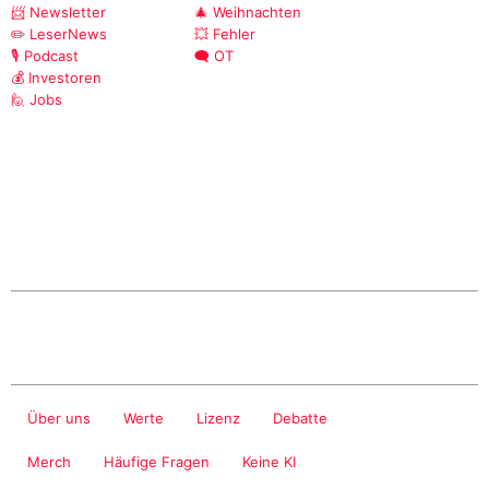
📨 Newsletter
🎄 Weihnachten
✏️ LeserNews
💥 Fehler
🎙️ Podcast
🗨️ OT
💰 Investoren
🙋 Jobs
Über uns
Werte
Lizenz
Debatte
Merch
Häufige Fragen
Keine KI