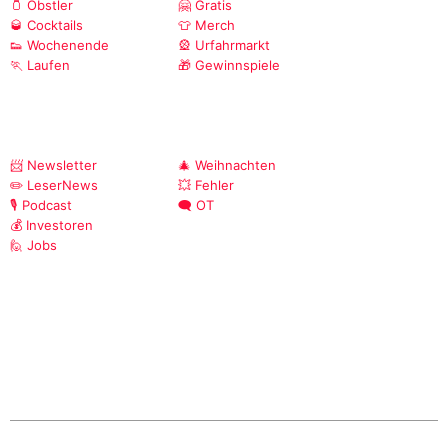
🫙 Obstler
🤗 Gratis
🥃 Cocktails
👕 Merch
👟 Wochenende
🎡 Urfahrmarkt
🏃 Laufen
🎁 Gewinnspiele
📨 Newsletter
🎄 Weihnachten
✏️ LeserNews
💥 Fehler
🎙️ Podcast
🗨️ OT
💰 Investoren
🙋 Jobs