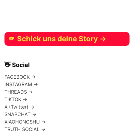
🫵 Schick uns deine Story →
👋 Social
FACEBOOK →
INSTAGRAM →
THREADS →
TIKTOK →
X (Twitter) →
SNAPCHAT →
XIAOHONGSHU →
TRUTH SOCIAL →