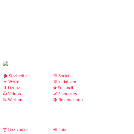
🏠 Startseite
👋 Social
☀️ Wetter
💬 Initiativen
🔰 Lizenz
⚽ Fussball
📺 Videos
🏒 Eishockey
📝 Werben
📚 Rezensionen
🍸 Linz.vodka
🔊 Label