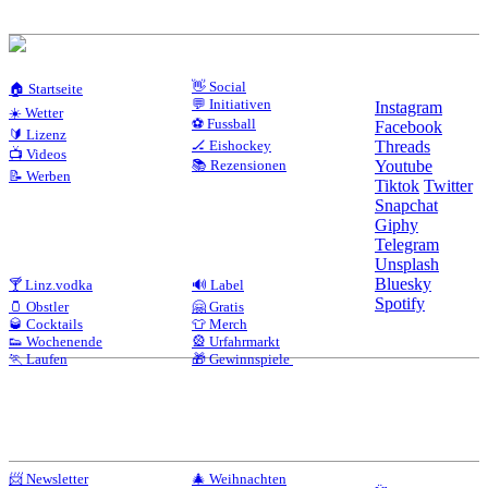
👋 Social
🏠 Startseite
💬 Initiativen
Instagram
☀️ Wetter
⚽ Fussball
Facebook
🔰 Lizenz
🏒 Eishockey
Threads
📺 Videos
📚 Rezensionen
Youtube
📝 Werben
Tiktok
Twitter
Snapchat
Giphy
Telegram
Unsplash
Bluesky
🍸 Linz.vodka
🔊 Label
Spotify
🫙 Obstler
🤗 Gratis
🥃 Cocktails
👕 Merch
👟 Wochenende
🎡 Urfahrmarkt
🏃 Laufen
🎁 Gewinnspiele
📨 Newsletter
🎄 Weihnachten