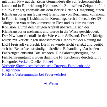
mit ihrem Pkw auf der Zeiler Gemeindestraße von Schenkenfelden
kommend in Fahrtrichtung Hellmonsödt. Zum selben Zeitpunkt fuhr
ein 39-Jähriger, ebenfalls aus dem Bezirk Urfahr- Umgebung, einen
Kleintransporter am Güterweg Glashütten von Reichenau kommend
in Fahrtrichtung Glashütten. Im Kreuzungsbereich übersah der 39-
Jährige den von rechts kommenden Pkw und es kam zu einer
Kollision. Durch den heftigen Anprall überschlug sich der
Kleintransporter mehrmals und wurde in die Wiese geschleudert.
Der Pkw kam ebenfalls in der Wiese zum Stillstand. Der 39-Jährige
wurde mit Verletzungen unbestimmten Grades mit der Rettung ins
LKH Freistadt verbracht. Die Frau wurde leicht verletzt und begibt
sich bei Bedarf selbstständig in ärztliche Behandlung. An beiden
Fahrzeugen entstand Totalschaden. Die Fahrzeugbergung und
Fahrbahnreinigung wurden durch die FF Reichenau durchgeführt.
Kategorie:
Verkehr
Quelle:
Polizei
Beitragsnavigation
Vorherig
Slowakisch/tschechische Drogen- Familienbande
ausgehoben
Nächste
Verbrennungen bei Feuerwehrfest
☀️ Wetter →