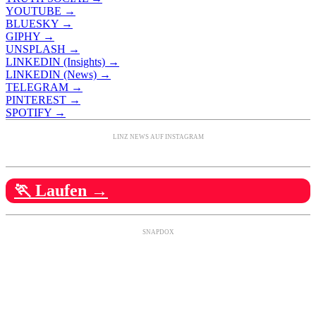
YOUTUBE →
BLUESKY →
GIPHY →
UNSPLASH →
LINKEDIN (Insights) →
LINKEDIN (News) →
TELEGRAM →
PINTEREST →
SPOTIFY →
LINZ NEWS AUF INSTAGRAM
🏃 Laufen →
SNAPDOX