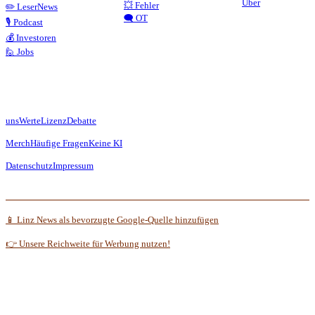
Über
💥 Fehler
✏️ LeserNews
🗨️ OT
🎙️ Podcast
💰 Investoren
🙋 Jobs
uns
Werte
Lizenz
Debatte
Merch
Häufige Fragen
Keine KI
Datenschutz
Impressum
📱 Linz News als bevorzugte Google-Quelle hinzufügen
👉 Unsere Reichweite für Werbung nutzen!