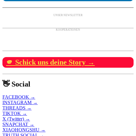
UNSER NEWSLETTER
KOOPERATIONEN
🫵 Schick uns deine Story →
👋 Social
FACEBOOK →
INSTAGRAM →
THREADS →
TIKTOK →
X (Twitter) →
SNAPCHAT →
XIAOHONGSHU →
TRUTH SOCIAL →