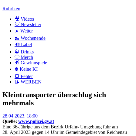
Zum
Rubriken
Inhalt
🎥 Videos
📨 Newsletter
☀️ Wetter
🥾 Wochenende
🔊 Label
🥃 Drinks
👕 Merch
🎁 Gewinnspiele
⛔ Keine KI
💥 Fehler
📝 WERBEN
Kleintransporter überschlug sich
mehrmals
Posted
28.04.2023, 18:00
on
Quelle:
www.polizei.gv.at
Eine 36-Jährige aus dem Bezirk Urfahr- Umgebung fuhr am
28. April 2023 gegen 14 Uhr im Gemeindegebiet von Reichenau