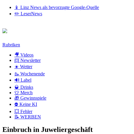
📱 Linz News als bevorzugte Google-Quelle
✏️ LeserNews
Zum
Rubriken
Inhalt
🎥 Videos
📨 Newsletter
☀️ Wetter
🥾 Wochenende
🔊 Label
🥃 Drinks
👕 Merch
🎁 Gewinnspiele
⛔ Keine KI
💥 Fehler
📝 WERBEN
Einbruch in Juweliergeschäft