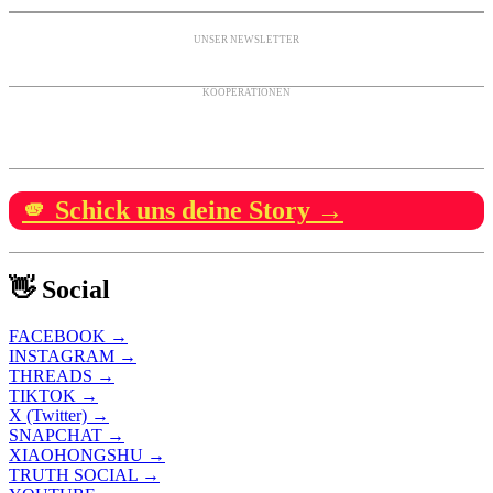
UNSER NEWSLETTER
KOOPERATIONEN
🫵 Schick uns deine Story →
👋 Social
FACEBOOK →
INSTAGRAM →
THREADS →
TIKTOK →
X (Twitter) →
SNAPCHAT →
XIAOHONGSHU →
TRUTH SOCIAL →