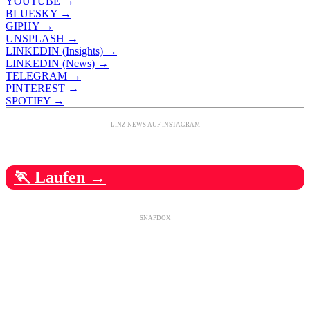
YOUTUBE →
BLUESKY →
GIPHY →
UNSPLASH →
LINKEDIN (Insights) →
LINKEDIN (News) →
TELEGRAM →
PINTEREST →
SPOTIFY →
LINZ NEWS AUF INSTAGRAM
🏃 Laufen →
SNAPDOX