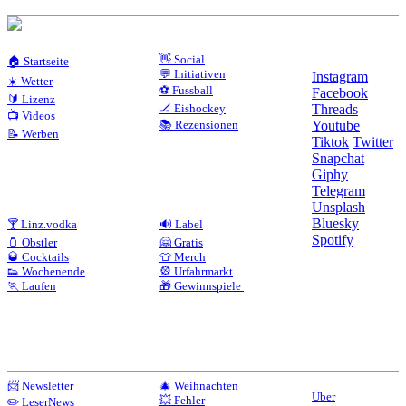
👋 Social
🏠 Startseite
💬 Initiativen
Instagram
☀️ Wetter
⚽ Fussball
Facebook
🔰 Lizenz
🏒 Eishockey
Threads
📺 Videos
📚 Rezensionen
Youtube
📝 Werben
Tiktok
Twitter
Snapchat
Giphy
Telegram
Unsplash
Bluesky
🍸 Linz.vodka
🔊 Label
Spotify
🫙 Obstler
🤗 Gratis
🥃 Cocktails
👕 Merch
👟 Wochenende
🎡 Urfahrmarkt
🏃 Laufen
🎁 Gewinnspiele
📨 Newsletter
🎄 Weihnachten
Über
💥 Fehler
✏️ LeserNews