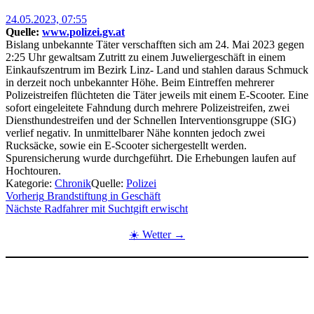
Posted
24.05.2023, 07:55
on
Quelle:
www.polizei.gv.at
Bislang unbekannte Täter verschafften sich am 24. Mai 2023 gegen
2:25 Uhr gewaltsam Zutritt zu einem Juweliergeschäft in einem
Einkaufszentrum im Bezirk Linz- Land und stahlen daraus Schmuck
in derzeit noch unbekannter Höhe. Beim Eintreffen mehrerer
Polizeistreifen flüchteten die Täter jeweils mit einem E-Scooter. Eine
sofort eingeleitete Fahndung durch mehrere Polizeistreifen, zwei
Diensthundestreifen und der Schnellen Interventionsgruppe (SIG)
verlief negativ. In unmittelbarer Nähe konnten jedoch zwei
Rucksäcke, sowie ein E-Scooter sichergestellt werden.
Spurensicherung wurde durchgeführt. Die Erhebungen laufen auf
Hochtouren.
Kategorie:
Chronik
Quelle:
Polizei
Beitragsnavigation
Vorherig
Brandstiftung in Geschäft
Nächste
Radfahrer mit Suchtgift erwischt
☀️ Wetter →