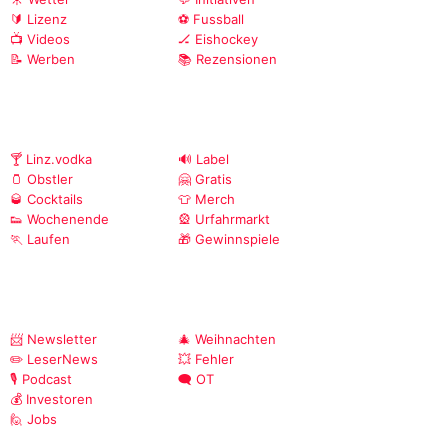
🔰 Lizenz
⚽ Fussball
📺 Videos
🏒 Eishockey
📝 Werben
📚 Rezensionen
🍸 Linz.vodka
🔊 Label
🫙 Obstler
🤗 Gratis
🥃 Cocktails
👕 Merch
👟 Wochenende
🎡 Urfahrmarkt
🏃 Laufen
🎁 Gewinnspiele
📨 Newsletter
🎄 Weihnachten
✏️ LeserNews
💥 Fehler
🎙️ Podcast
🗨️ OT
💰 Investoren
🙋 Jobs