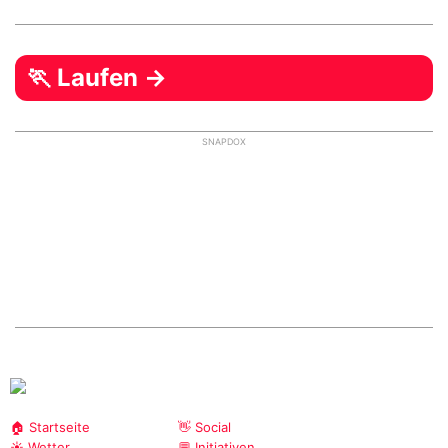
🏃 Laufen →
SNAPDOX
🏠 Startseite
👋 Social
☀️ Wetter
💬 Initiativen