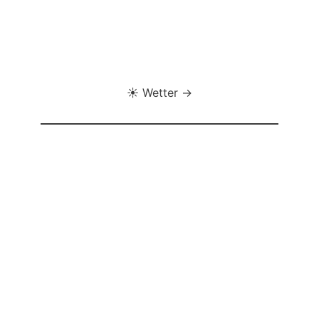
☀️ Wetter →