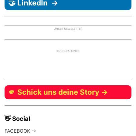
🤝 LinkedIn →
UNSER NEWSLETTER
KOOPERATIONEN
🫵 Schick uns deine Story →
👋 Social
FACEBOOK →