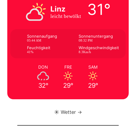
31°
Linz
leicht bewölkt
Sonnenaufgang
Sonnenuntergang
05:44 AM
08:32 PM
Feuchtigkeit
Windgeschwindigkeit
41%
8.3Km/h
DON
FRE
SAM
32°
29°
29°
☀️ Wetter →