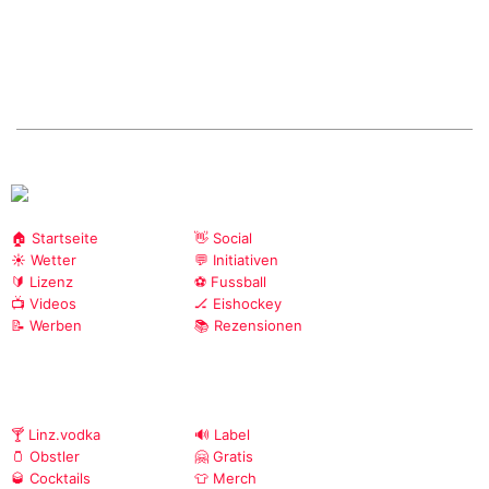
🏠 Startseite
👋 Social
☀️ Wetter
💬 Initiativen
🔰 Lizenz
⚽ Fussball
📺 Videos
🏒 Eishockey
📝 Werben
📚 Rezensionen
🍸 Linz.vodka
🔊 Label
🫙 Obstler
🤗 Gratis
🥃 Cocktails
👕 Merch