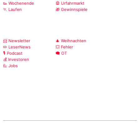
👟 Wochenende
🎡 Urfahrmarkt
🏃 Laufen
🎁 Gewinnspiele
📨 Newsletter
🎄 Weihnachten
✏️ LeserNews
💥 Fehler
🎙️ Podcast
🗨️ OT
💰 Investoren
🙋 Jobs