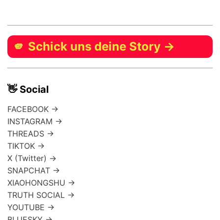
🫵 Schick uns deine Story →
👋 Social
FACEBOOK →
INSTAGRAM →
THREADS →
TIKTOK →
X (Twitter) →
SNAPCHAT →
XIAOHONGSHU →
TRUTH SOCIAL →
YOUTUBE →
BLUESKY →