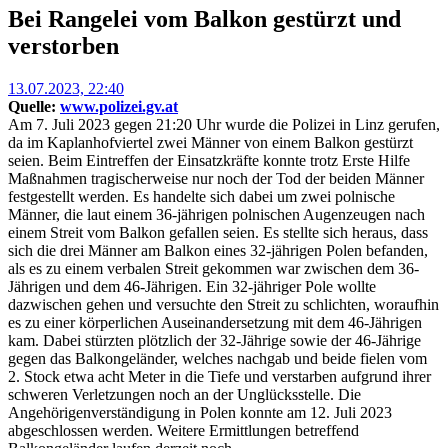
Bei Rangelei vom Balkon gestürzt und
verstorben
Posted
13.07.2023, 22:40
on
Quelle:
www.polizei.gv.at
Am 7. Juli 2023 gegen 21:20 Uhr wurde die Polizei in Linz gerufen,
da im Kaplanhofviertel zwei Männer von einem Balkon gestürzt
seien. Beim Eintreffen der Einsatzkräfte konnte trotz Erste Hilfe
Maßnahmen tragischerweise nur noch der Tod der beiden Männer
festgestellt werden. Es handelte sich dabei um zwei polnische
Männer, die laut einem 36-jährigen polnischen Augenzeugen nach
einem Streit vom Balkon gefallen seien. Es stellte sich heraus, dass
sich die drei Männer am Balkon eines 32-jährigen Polen befanden,
als es zu einem verbalen Streit gekommen war zwischen dem 36-
Jährigen und dem 46-Jährigen. Ein 32-jähriger Pole wollte
dazwischen gehen und versuchte den Streit zu schlichten, woraufhin
es zu einer körperlichen Auseinandersetzung mit dem 46-Jährigen
kam. Dabei stürzten plötzlich der 32-Jährige sowie der 46-Jährige
gegen das Balkongeländer, welches nachgab und beide fielen vom
2. Stock etwa acht Meter in die Tiefe und verstarben aufgrund ihrer
schweren Verletzungen noch an der Unglücksstelle. Die
Angehörigenverständigung in Polen konnte am 12. Juli 2023
abgeschlossen werden. Weitere Ermittlungen betreffend