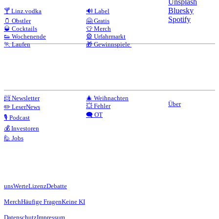
Unsplash
Bluesky
🍸 Linz.vodka
🔊 Label
Spotify
🫙 Obstler
🤗 Gratis
🥃 Cocktails
👕 Merch
👟 Wochenende
🎡 Urfahrmarkt
🏃 Laufen
🎁 Gewinnspiele
📨 Newsletter
🎄 Weihnachten
Über
💥 Fehler
✏️ LeserNews
🗨️ OT
🎙️ Podcast
💰 Investoren
🙋 Jobs
uns
Werte
Lizenz
Debatte
Merch
Häufige Fragen
Keine KI
Datenschutz
Impressum