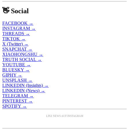
👋 Social
FACEBOOK →
INSTAGRAM →
THREADS →
TIKTOK →
X (Twitter) →
SNAPCHAT →
XIAOHONGSHU →
TRUTH SOCIAL →
YOUTUBE →
BLUESKY →
GIPHY →
UNSPLASH →
LINKEDIN (Insights) →
LINKEDIN (News) →
TELEGRAM →
PINTEREST →
SPOTIFY →
LINZ NEWS AUF INSTAGRAM