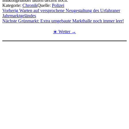
Balkongeländer laufen derzeit noch.
Kategorie:
Chronik
Quelle:
Polizei
Beitragsnavigation
Vorherig
Warten auf versprochene Neugestaltung des Urfahraner
Jahrmarktgeländes
Nächste
Grünmarkt: Extra umgebaute Markthalle noch immer leer!
☀️ Wetter →