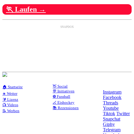
🏃 Laufen →
SNAPDOX
👋 Social
🏠 Startseite
💬 Initiativen
Instagram
☀️ Wetter
⚽ Fussball
Facebook
🔰 Lizenz
🏒 Eishockey
Threads
📺 Videos
📚 Rezensionen
Youtube
📝 Werben
Tiktok
Twitter
Snapchat
Giphy
Telegram